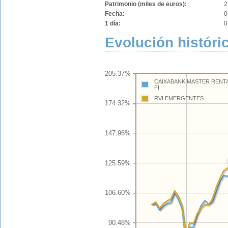
Patrimonio (miles de euros):
2
Fecha:
0
1 día:
0
Evolución históri
205.37%
CAIXABANK MASTER RENTA
FI
RVI EMERGENTES
174.32%
147.96%
125.59%
106.60%
90.48%