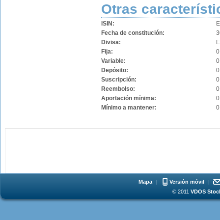
Otras característi
ISIN:
E
Fecha de constitución:
3
Divisa:
Fija:
0
Variable:
0
Depósito:
0
Suscripción:
0
Reembolso:
0
Aportación mínima:
0
Mínimo a mantener:
0
Mapa
|
Versión móvil
|
© 2011
VDOS Stoch