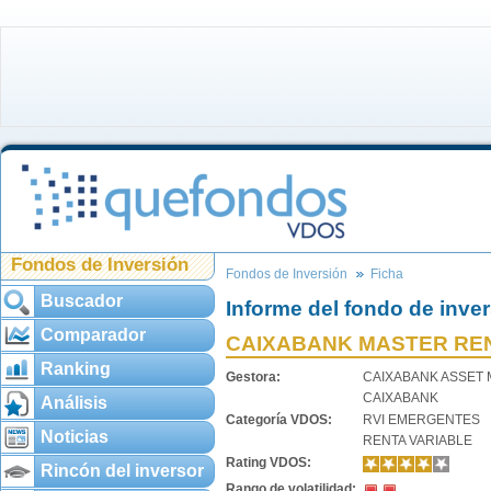
Fondos de Inversión
Fondos de Inversión
Ficha
Buscador
Informe del fondo de inve
Comparador
CAIXABANK MASTER REN
Ranking
Gestora:
CAIXABANK ASSET
CAIXABANK
Análisis
Categoría VDOS:
RVI EMERGENTES
Noticias
RENTA VARIABLE
Rating VDOS:
Rincón del inversor
Rango de volatilidad: