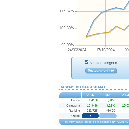
117.37%
105.60%
95.00%
24/06/2024
17/10/2024
09
Mostrar categoría
Restaurar gráfico
Rentabilidades anuales
2026
2025
2024
Fondo
1,41%
21,81%
Categoría
13,94%
9,19%
15,
Ranking
711/725
45/679
Quintil
5
1
Ranking y quintil respecto a la categoría RVI GLOBA