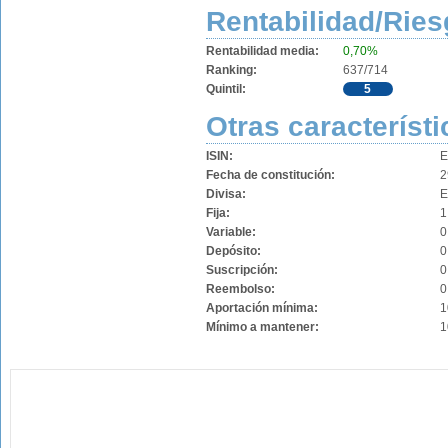
Rentabilidad/Ries
Rentabilidad media:
0,70%
Ranking:
637/714
Quintil:
5
Otras característi
ISIN:
E
Fecha de constitución:
2
Divisa:
Fija:
1
Variable:
0
Depósito:
0
Suscripción:
0
Reembolso:
0
Aportación mínima:
1
Mínimo a mantener:
1