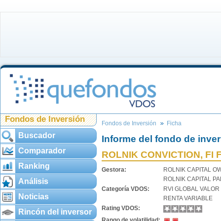
Fondos de Inversión
Fondos de Inversión
Ficha
Buscador
Informe del fondo de inve
Comparador
ROLNIK CONVICTION, FI 
Ranking
Gestora:
ROLNIK CAPITAL 
ROLNIK CAPITAL P
Análisis
Categoría VDOS:
RVI GLOBAL VALOR
Noticias
RENTA VARIABLE
Rating VDOS:
Rincón del inversor
Rango de volatilidad: