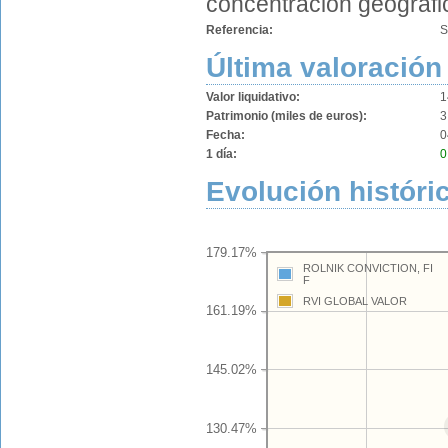
concentración geográfic
Referencia:
S
Última valoración
Valor liquidativo:
1
Patrimonio (miles de euros):
3
Fecha:
0
1 día:
0
Evolución históri
179.17%
ROLNIK CONVICTION, FI
F
RVI GLOBAL VALOR
161.19%
145.02%
130.47%