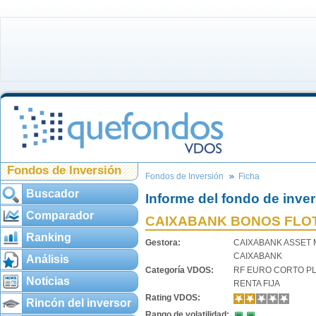
Fondos de Inversión
Fondos de Inversión
Ficha
Buscador
Informe del fondo de inve
Comparador
CAIXABANK BONOS FLOT
Ranking
Gestora:
CAIXABANK ASSET
CAIXABANK
Análisis
Categoría VDOS:
RF EURO CORTO P
Noticias
RENTA FIJA
Rating VDOS:
Rincón del inversor
Rango de volatilidad: