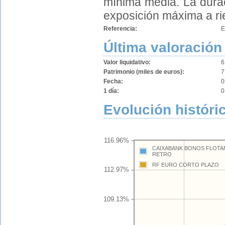
mínima media. La durac
exposición máxima a ri
Referencia:
E
Última valoración
Valor liquidativo:
6
Patrimonio (miles de euros):
7
Fecha:
0
1 día:
0
Evolución históri
116.96%
CAIXABANK BONOS FLOTANT
RETRO
RF EURO CORTO PLAZO
112.97%
109.13%