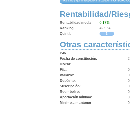
Ranking y quintil respecto a la categoría RF EURO
Rentabilidad/Ries
Rentabilidad media:
0,17%
Ranking:
49/354
Quintil:
1
Otras característi
ISIN:
E
Fecha de constitución:
2
Divisa:
Fija:
0
Variable:
0
Depósito:
0
Suscripción:
0
Reembolso:
0
Aportación mínima:
0
Mínimo a mantener:
0