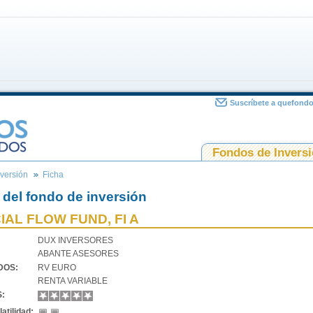
Suscríbete a quefond
Fondos de Invers
versión
Ficha
 del fondo de inversión
IAL FLOW FUND, FI A
DUX INVERSORES
ABANTE ASESORES
VDOS:
RV EURO
RENTA VARIABLE
S:
atilidad: