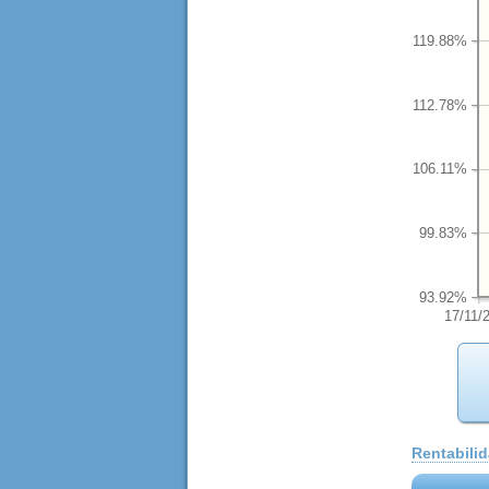
119.88%
112.78%
106.11%
99.83%
93.92%
17/11/
Rentabili