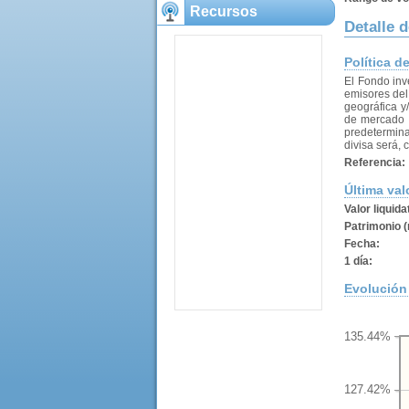
Recursos
Detalle 
Política d
El Fondo inv
emisores del 
geográfica y/
de mercado m
predetermina
divisa será,
Referencia:
Última val
Valor liquida
Patrimonio (
Fecha:
1 día:
Evolución 
135.44%
127.42%