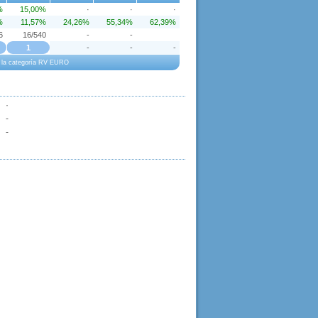
%
15,00%
·
·
·
%
11,57%
24,26%
55,34%
62,39%
6
16/540
-
-
1
-
-
-
 a la categoría RV EURO
·
-
-