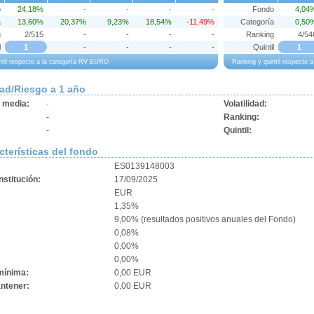
o
24,18%
·
·
·
·
Fondo
4,04
a
13,60%
20,37%
9,23%
18,54%
-11,49%
Categoría
0,50
g
2/515
-
-
-
-
Ranking
4/54
l
1
-
-
-
-
Quintil
1
ntil respecto a la categoría RV EURO
Ranking y quintil respecto
dad/Riesgo a 1 año
d media:
·
Volatilidad:
-
Ranking:
-
Quintil:
cterísticas del fondo
ES0139148003
stitución:
17/09/2025
EUR
1,35%
9,00% (resultados positivos anuales del Fondo)
0,08%
:
0,00%
0,00%
mínima:
0,00 EUR
ntener:
0,00 EUR