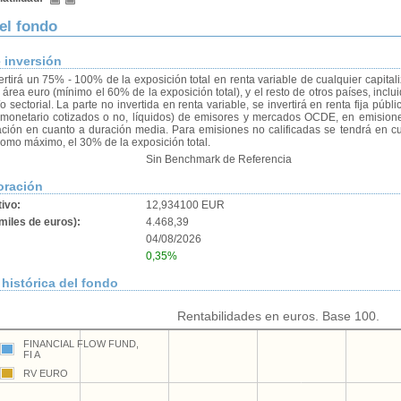
del fondo
e inversión
ertirá un 75% - 100% de la exposición total en renta variable de cualquier capita
área euro (mínimo el 60% de la exposición total), y el resto de otros países, incl
o sectorial. La parte no invertida en renta variable, se invertirá en renta fija púb
onetario cotizados o no, líquidos) de emisores y mercados OCDE, en emisiones 
ción en cuanto a duración media. Para emisiones no calificadas se tendrá en cuen
 como máximo, el 30% de la exposición total.
Sin Benchmark de Referencia
oración
tivo:
12,934100 EUR
miles de euros):
4.468,39
04/08/2026
0,35%
histórica del fondo
Rentabilidades en euros. Base 100.
FINANCIAL FLOW FUND,
FI A
RV EURO