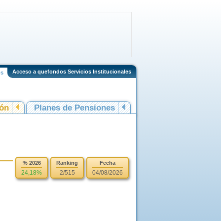
Acceso a quefondos Servicios Institucionales
os
ión
Planes de Pensiones
% 2026
Ranking
Fecha
24,18%
2/515
04/08/2026