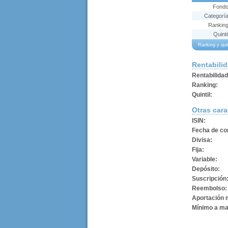
Fond
Categorí
Rankin
Quinti
Ranking y qui
Rentabili
Rentabilida
Ranking:
Quintil:
Otras cara
ISIN:
Fecha de con
Divisa:
Fija:
Variable:
Depósito:
Suscripción
Reembolso:
Aportación 
Mínimo a ma