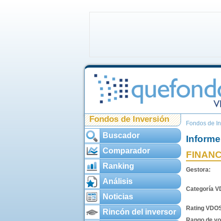
Fondos de Inversión
Fondos de In
Buscador
Informe
Comparador
FINANC
Ranking
Gestora:
Análisis
Categoría 
Noticias
Rating VDO
Rincón del inversor
Rango de vol