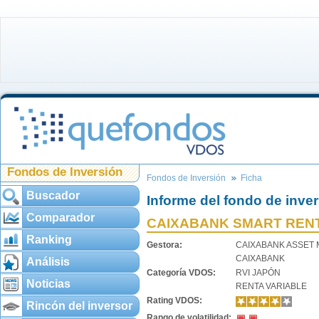
Fondos de Inversión
Fondos de Inversión
Ficha
Buscador
Informe del fondo de inve
Comparador
CAIXABANK SMART RENT
Ranking
Gestora:
CAIXABANK ASSET
CAIXABANK
Análisis
Categoría VDOS:
RVI JAPÓN
Noticias
RENTA VARIABLE
Rating VDOS:
Rincón del inversor
Rango de volatilidad: