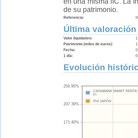
en una misma IIC. La i
de su patrimonio.
Referencia:
N
Última valoración
Valor liquidativo:
1
Patrimonio (miles de euros):
1
Fecha:
0
1 día:
0
Evolución históri
250.95%
CAIXABANK SMART RENTA 
FI
RVI JAPÓN
207.39%
171.40%