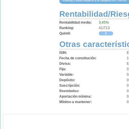
Ranking y quintil respecto a la categoría RVI JAPÓN
Rentabilidad/Ries
Rentabilidad media:
3,45%
Ranking:
41/713
Quintil:
1
Otras característi
ISIN:
E
Fecha de constitución:
1
Divisa:
Fija:
0
Variable:
0
Depósito:
0
Suscripción:
0
Reembolso:
0
Aportación mínima:
0
Mínimo a mantener:
0