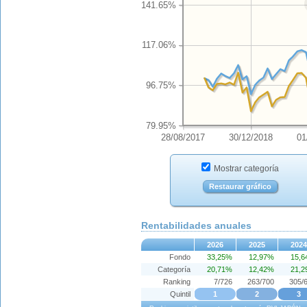
141.65%
117.06%
96.75%
79.95%
28/08/2017
30/12/2018
01
Mostrar categoría
Restaurar gráfico
Rentabilidades anuales
2026
2025
2024
Fondo
33,25%
12,97%
15,
Categoría
20,71%
12,42%
21,
Ranking
7/726
263/700
305/
Quintil
1
2
3