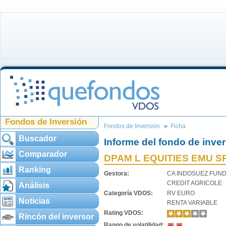
Fondos de Inversión
Fondos de Inversión
Ficha
Buscador
Informe del fondo de inve
Comparador
DPAM L EQUITIES EMU SR
Ranking
Gestora:
CA INDOSUEZ FUND
CREDIT AGRICOLE
Análisis
Categoría VDOS:
RV EURO
Noticias
RENTA VARIABLE
Rating VDOS:
Rincón del inversor
Rango de volatilidad: