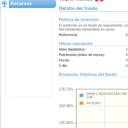
Recursos
Detalle del fondo
Política de inversión
El subfondo es un fondo de seguimiento, cuy
Net Dividends reinvertidos en euros.
Referencia:
M
Última valoración
Valor liquidativo:
2
Patrimonio (miles de euros):
9
Fecha:
0
1 día:
0
Evolución histórica del fondo
176.72%
DPAM L EQUITIES EMU SRI 
CAP
RV EURO
154.49%
135.05%