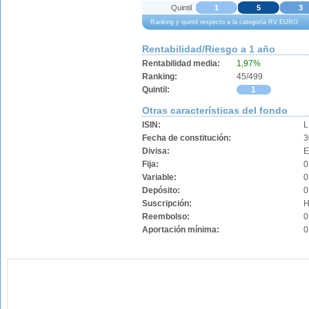
Quintil
1
5
3
Ranking y quintil respecto a la categoría RV EURO
Rentabilidad/Riesgo a 1 año
Rentabilidad media:
1,97%
Ranking:
45/499
Quintil:
1
Otras características del fondo
ISIN:
L
Fecha de constitución:
3
Divisa:
Fija:
0
Variable:
0
Depósito:
0
Suscripción:
H
Reembolso:
0
Aportación mínima:
0