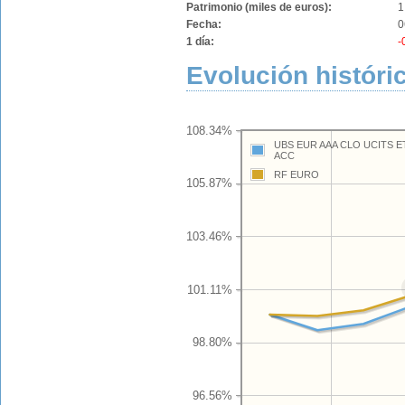
Patrimonio (miles de euros):
1
Fecha:
0
1 día:
-
Evolución históri
108.34%
UBS EUR AAA CLO UCITS 
ACC
RF EURO
105.87%
103.46%
101.11%
98.80%
96.56%