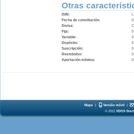
Otras característi
ISIN:
L
Fecha de constitución:
0
Divisa:
Fija:
0
Variable:
0
Depósito:
0
Suscripción:
0
Reembolso:
0
Aportación mínima:
0
Mapa
|
Versión móvil
|
© 2011
VDOS Stoch