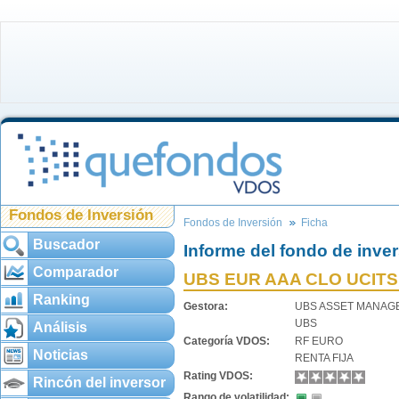
Fondos de Inversión
Fondos de Inversión
Ficha
Buscador
Informe del fondo de inve
Comparador
UBS EUR AAA CLO UCITS
Ranking
Gestora:
UBS ASSET MANAG
UBS
Análisis
Categoría VDOS:
RF EURO
Noticias
RENTA FIJA
Rating VDOS:
Rincón del inversor
Rango de volatilidad: