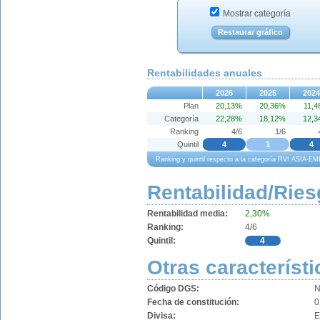
Mostrar categoría
Restaurar gráfico
Rentabilidades anuales
2026
2025
2024
Plan
20,13%
20,36%
11,
Categoría
22,28%
18,12%
12,
Ranking
4/6
1/6
Quintil
4
1
4
Ranking y quintil respecto a la categoría RVI ASIA
Rentabilidad/Ries
Rentabilidad media:
2,30%
Ranking:
4/6
Quintil:
4
Otras característi
Código DGS:
N
Fecha de constitución:
0
Divisa: