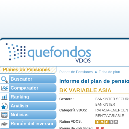
Planes de Pensiones
Planes de Pensiones
Ficha de plan
Buscador
Informe del plan de pensi
Comparador
BK VARIABLE ASIA
Ranking
Gestora:
BANKINTER SEGURO
BANKINTER
Análisis
Categoría VDOS:
RVI ASIA-EMERGEN
Noticias
RENTA VARIABLE
Rating VDOS:
Rincón del inversor
Rango de volatilidad: