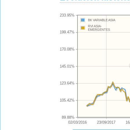
233.95%
BK VARIABLE ASIA
RVI ASIA-
EMERGENTES
199.47%
170.08%
145.01%
123.64%
105.42%
89.88%
02/03/2016
23/09/2017
16