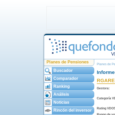
Planes de Pensiones
Planes de P
Buscador
Informe
Comparador
RGARE
Ranking
Gestora:
Análisis
Categoría 
Noticias
Rating VDO
Rincón del inversor
Rango de vol