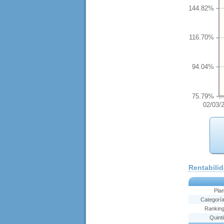
144.82%
116.70%
94.04%
75.79%
02/03/
Rentabili
Pla
Categorí
Rankin
Quinti