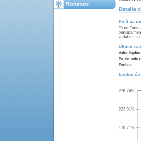
Recursos
Detalle d
Política d
Es un Fondo 
principalmen
variable espa
Última val
Valor liquida
Patrimonio (
Fecha:
Evolución 
276.74%
223.01%
179.71%