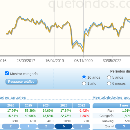
2016
23/09/2017
16/04/2019
06/11/2020
30/05/2022
Periodos di
Mostrar categoría
10 años
5 años
Restaurar gráfico
1 año
6 meses
dades anuales
Rentabilidades a
2026
2025
2024
2023
2022
1 mes
n
17,26%
53,39%
14,69%
17,34%
-1,42%
Plan
1,91
a
15,84%
49,09%
13,55%
22,73%
-1,80%
Categoría
1,89
g
3/10
1/10
4/10
10/10
3/10
Ranking
5/1
l
2
1
2
5
2
Quintil
3