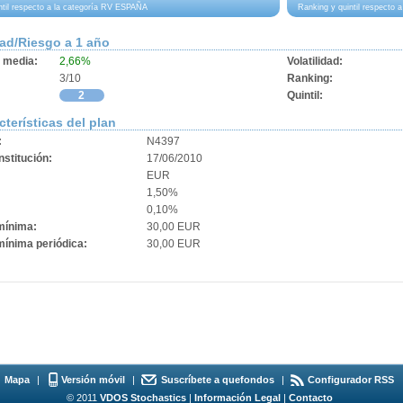
ntil respecto a la categoría RV ESPAÑA
Ranking y quintil respecto
dad/Riesgo a 1 año
d media:
2,66%
Volatilidad:
3/10
Ranking:
2
Quintil:
cterísticas del plan
:
N4397
stitución:
17/06/2010
EUR
1,50%
0,10%
mínima:
30,00 EUR
mínima periódica:
30,00 EUR
Mapa
|
Versión móvil
|
Suscríbete a quefondos
|
Configurador RSS
© 2011
VDOS Stochastics
|
Información Legal
|
Contacto