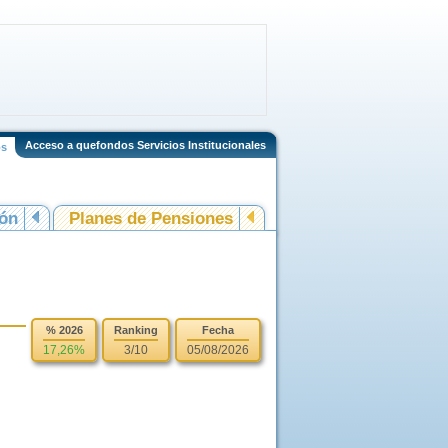
Acceso a quefondos Servicios Institucionales
os
ión
Planes de Pensiones
% 2026
Ranking
Fecha
17,26%
3/10
05/08/2026