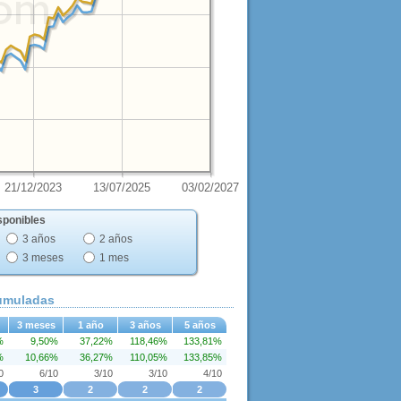
21/12/2023
13/07/2025
03/02/2027
sponibles
3 años
2 años
3 meses
1 mes
cumuladas
3 meses
1 año
3 años
5 años
%
9,50%
37,22%
118,46%
133,81%
%
10,66%
36,27%
110,05%
133,85%
0
6/10
3/10
3/10
4/10
3
2
2
2