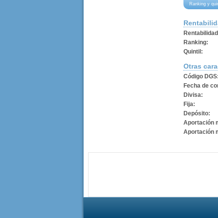
Ranking y qui
Rentabili
Rentabilida
Ranking:
Quintil:
Otras cara
Código DGS
Fecha de con
Divisa:
Fija:
Depósito:
Aportación 
Aportación 