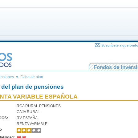
Suscríbete a quefond
Fondos de Invers
ensiones
Ficha de plan
 del plan de pensiones
NTA VARIABLE ESPAÑOLA
RGA RURAL PENSIONES
CAJA RURAL
VDOS:
RV ESPAÑA
RENTA VARIABLE
S:
atilidad: