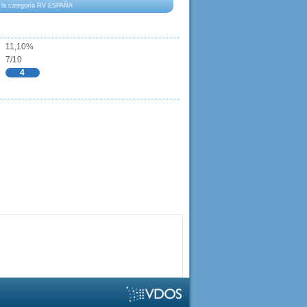
 a la categoría RV ESPAÑA
11,10%
7/10
4