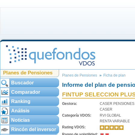
Planes de Pensiones
Planes de Pensiones
Ficha de plan
Buscador
Informe del plan de pensi
Comparador
FINTUP SELECCION PLU
Ranking
Gestora:
CASER PENSIONES
CASER
Análisis
Categoría VDOS:
RVI GLOBAL
Noticias
RENTA VARIABLE
Rating VDOS:
Rincón del inversor
Rango de volatilidad: