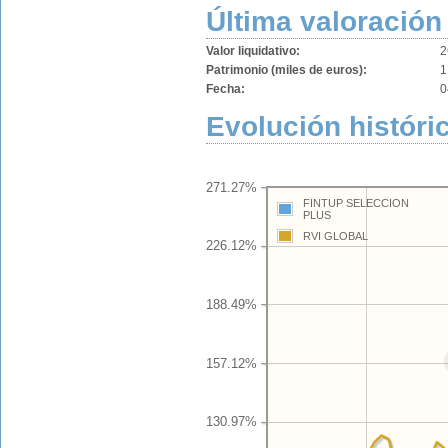
Última valoración
Valor liquidativo:
2
Patrimonio (miles de euros):
1
Fecha:
0
Evolución históric
271.27%
FINTUP SELECCION
PLUS
RVI GLOBAL
226.12%
188.49%
157.12%
130.97%