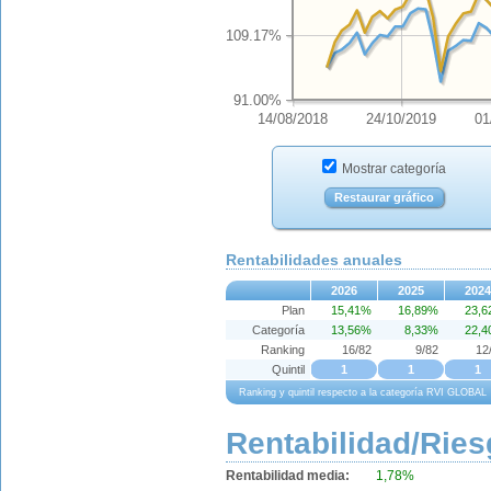
109.17%
91.00%
14/08/2018
24/10/2019
01
Mostrar categoría
Restaurar gráfico
Rentabilidades anuales
2026
2025
2024
Plan
15,41%
16,89%
23,
Categoría
13,56%
8,33%
22,
Ranking
16/82
9/82
12
Quintil
1
1
1
Ranking y quintil respecto a la categoría RVI GLOBAL
Rentabilidad/Ries
Rentabilidad media:
1,78%