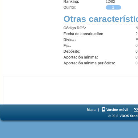
Ranking:
12/82
Quintil:
1
Otras característi
Código DGS:
N
Fecha de constitución:
2
Divisa:
Fija:
0
Depósito:
0
Aportación mínima:
0
Aportación mínima periódica:
0
Mapa
|
Versión móvil
|
© 2011
VDOS Stoch