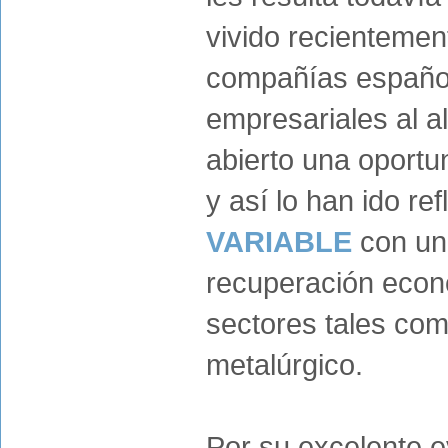
vivido recientemen
compañías español
empresariales al a
abierto una oportu
y así lo han ido re
VARIABLE
con un 
recuperación econó
sectores tales como
metalúrgico.
Por su excelente ev