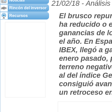
Noticias
21/02/18 -
Análisis
Rincón del inversor
El brusco repun
Recursos
ha reducido o 
ganancias de lo
el año. En Españ
IBEX, llegó a g
enero pasado, p
terreno negati
al del índice G
consiguió avanz
un retroceso e