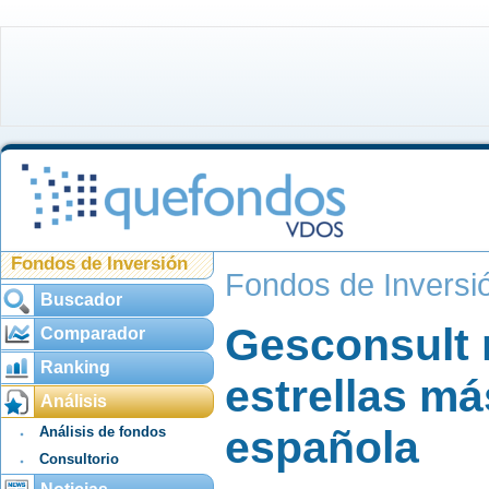
Fondos de Inversión
Fondos de Inversi
Buscador
Gesconsult r
Comparador
Ranking
estrellas má
Análisis
española
Análisis de fondos
Consultorio