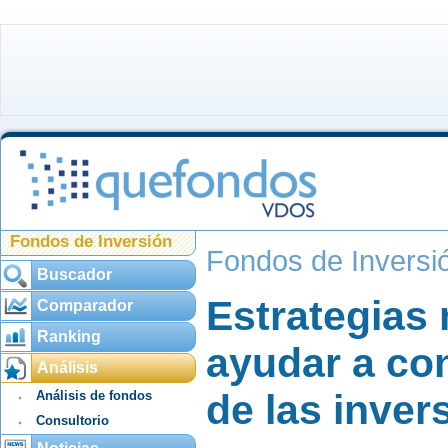
Fondos de Inversión
Fondos de Inversi
Buscador
Estrategias 
Comparador
Ranking
ayudar a con
Análisis
de las inve
Análisis de fondos
Consultorio