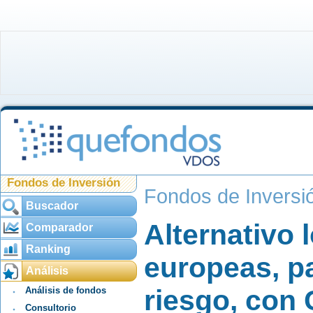
Fondos de Inversión
Fondos de Inversi
Buscador
Alternativo 
Comparador
Ranking
europeas, pa
Análisis
riesgo, con
Análisis de fondos
Consultorio