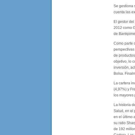
Se gestiona
cuenta las ex
El gestor de
2012 como Ge
de Bankpime.
Como parte d
perspectivas 
de productos
objetivo, lo 
inversión, ac
Bolsa. Final
La cartera i
(4,97%) y Fr
los mayores 
La historia 
Salud, en el 
en el último
su ratio Shar
de 192 millon