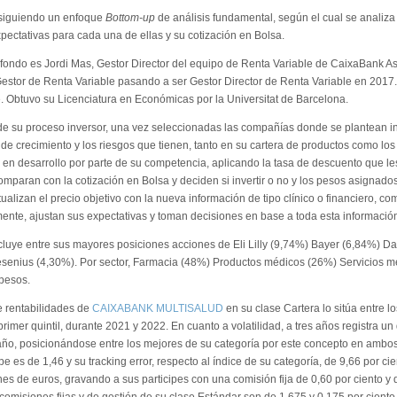
 siguiendo un enfoque
Bottom-up
de análisis fundamental, según el cual se analiz
pectativas para cada una de ellas y su cotización en Bolsa.
l fondo es Jordi Mas, Gestor Director del equipo de Renta Variable de CaixaBank
stor de Renta Variable pasando a ser Gestor Director de Renta Variable en 2017.
 Obtuvo su Licenciatura en Económicas por la Universitat de Barcelona.
e su proceso inversor, una vez seleccionadas las compañías donde se plantean inve
de crecimiento y los riesgos que tienen, tanto en su cartera de productos como los
 en desarrollo por parte de su competencia, aplicando la tasa de descuento que le
comparan con la cotización en Bolsa y deciden si invertir o no y los pesos asignados 
tualizan el precio objetivo con la nueva información de tipo clínico o financiero, c
mente, ajustan sus expectativas y toman decisiones en base a toda esta informació
ncluye entre sus mayores posiciones acciones de Eli Lilly (9,74%) Bayer (6,84%) 
esenius (4,30%). Por sector, Farmacia (48%) Productos médicos (26%) Servicios m
pesos.
de rentabilidades de
CAIXABANK MULTISALUD
en su clase Cartera lo sitúa entre 
primer quintil, durante 2021 y 2022. En cuanto a volatilidad, a tres años registra un
 año, posicionándose entre los mejores de su categoría por este concepto en ambos 
pe es de 1,46 y su tracking error, respecto al índice de su categoría, de 9,66 por ci
es de euros, gravando a sus participes con una comisión fija de 0,60 por ciento y 