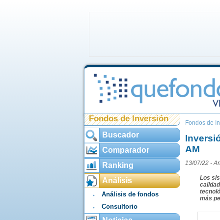
Fondos de Inversión
Fondos de In
Buscador
Inversi
AM
Comparador
13/07/22 -
An
Ranking
Los sis
Análisis
calidad
tecnoló
Análisis de fondos
más per
Consultorio