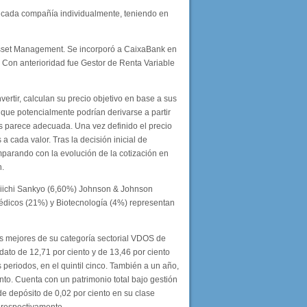
a cada compañía individualmente, teniendo en
 Asset Management. Se incorporó a CaixaBank en
 Con anterioridad fue Gestor de Renta Variable
rtir, calculan su precio objetivo en base a sus
 que potencialmente podrían derivarse a partir
s parece adecuada. Una vez definido el precio
a cada valor. Tras la decisión inicial de
omparando con la evolución de la cotización en
n.
Daiichi Sankyo (6,60%) Johnson & Johnson
édicos (21%) y Biotecnología (4%) representan
los mejores de su categoría sectorial VDOS de
 dato de 12,71 por ciento y de 13,46 por ciento
periodos, en el quintil cinco. También a un año,
ento. Cuenta con un patrimonio total bajo gestión
de depósito de 0,02 por ciento en su clase