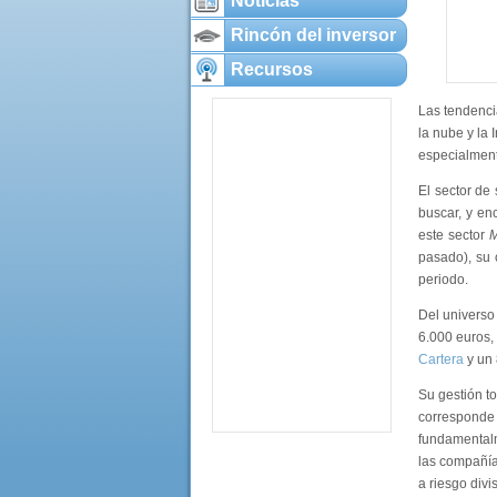
Noticias
Rincón del inversor
Recursos
Las tendenci
la nube y la 
especialment
El sector de
buscar, y en
este sector
M
pasado), su 
periodo.
Del universo
6.000 euros,
Cartera
y un 
Su gestión to
corresponde a
fundamentalm
las compañía
a riesgo divi