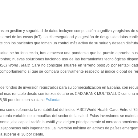
as en gestión y seguridad de datos incluyen computación cognitiva y registros de s
Internet de las cosas (IoT). La ciberseguridad y la gestión de riesgos de datos cont
e con los pacientes que toman un control más activo de su salud y desean disfruta
 salud se ha fortalecido, tras atravesar una pandemia que ha puesto a prueba su
contrar, nuevas soluciones haciendo uso de las herramientas tecnológicas disponib
SCI World Health Care
no consigue situarse en terreno positivo por rentabilid
comportamiento sí que se compara positivamente respecto al índice global de re
 de fondos de inversión registrados para su comercialización en España, con requer
 el más rentable desde comienzos de año es CAIXABANK MULTISALUD con una reva
8,58 por ciento en su clase
Estándar
ma como referencia la rentabilidad del índice MSCI World Health Care. Entre el 75 
 renta variable de compañías del sector de la salud. Estas inversiones se material
ente, alta capitalización bursátil y se dirigen principalmente al mercado ameri
s japonesas más importantes. La inversión máxima en activos de países emergente
sa superar el 30 por ciento.