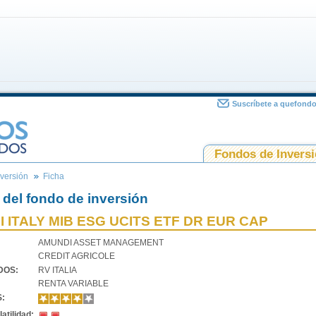
Suscríbete a quefond
Fondos de Invers
versión
Ficha
 del fondo de inversión
 ITALY MIB ESG UCITS ETF DR EUR CAP
AMUNDI ASSET MANAGEMENT
CREDIT AGRICOLE
VDOS:
RV ITALIA
RENTA VARIABLE
S:
atilidad: