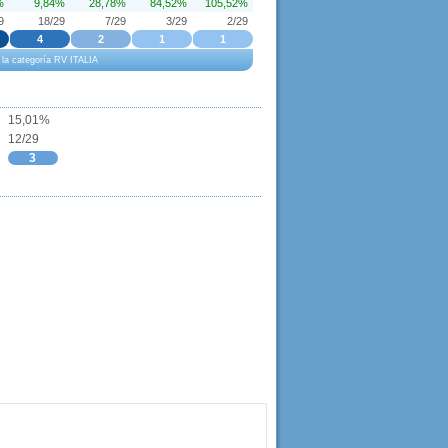
%
9,84%
28,78%
84,52%
105,52%
9
18/29
7/29
3/29
2/29
4
2
1
1
a la categoría RV ITALIA
15,01%
12/29
3