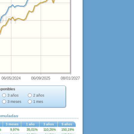
06/05/2024
06/09/2025
08/01/2027
sponibles
3 años
2 años
3 meses
1 mes
cumuladas
3 meses
1 año
3 años
5 años
%
9,97%
35,01%
110,26%
150,19%