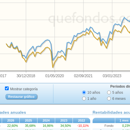
2017
30/12/2018
01/05/2020
02/09/2021
03/01/2023
Periodos di
Mostrar categoría
10 años
5 años
Restaurar gráfico
1 año
6 meses
dades anuales
Rentabilidades a
2026
2025
2024
2023
2022
1 mes
o
22,60%
35,68%
16,86%
34,50%
-10,11%
Fondo
0,23