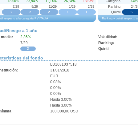
a
18,50%
33,94%
11,14%
26,34%
-13,63%
Categoría
0,48
g
7/29
8/29
11/29
1/29
2/29
Ranking
24/2
l
2
2
2
1
1
Quintil
5
ntil respecto a la categoría RV ITALIA
Ranking y quintil respecto 
dad/Riesgo a 1 año
d media:
2,36%
Volatilidad:
7/29
Ranking:
2
Quintil:
cterísticas del fondo
LU1681037518
stitución:
31/01/2018
EUR
0,08%
0,00%
0,00%
:
Hasta 3,00%
Hasta 3,00%
mínima:
100.000,00 USD