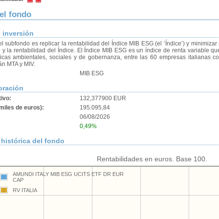
del fondo
e inversión
el subfondo es replicar la rentabilidad del Índice MIB ESG (el ‘Índice’) y minimizar 
 y la rentabilidad del Índice. El Índice MIB ESG es un índice de renta variable q
ticas ambientales, sociales y de gobernanza, entre las 60 empresas italianas 
án MTA y MIV.
MIB ESG
oración
tivo:
132,377900 EUR
miles de euros):
195.095,84
06/08/2026
0,49%
histórica del fondo
Rentabilidades en euros. Base 100.
AMUNDI ITALY MIB ESG UCITS ETF DR EUR
CAP
RV ITALIA