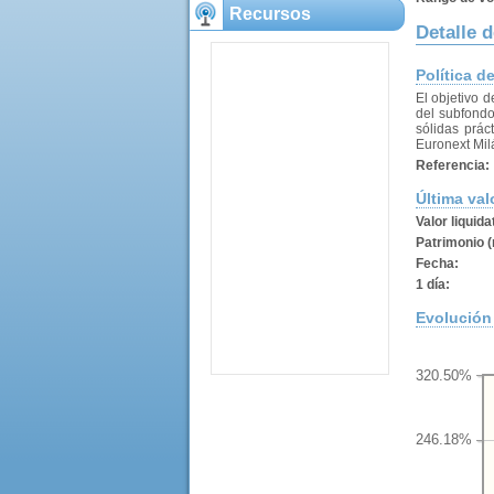
Recursos
Detalle 
Política d
El objetivo d
del subfondo
sólidas prác
Euronext Mil
Referencia:
Última val
Valor liquida
Patrimonio (
Fecha:
1 día:
Evolución 
320.50%
246.18%