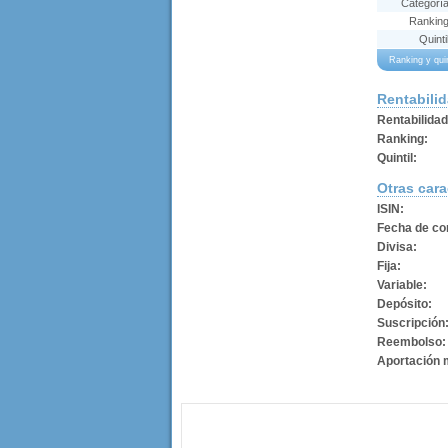
Categorí
Rankin
Quinti
Ranking y qui
Rentabili
Rentabilida
Ranking:
Quintil:
Otras cara
ISIN:
Fecha de con
Divisa:
Fija:
Variable:
Depósito:
Suscripción
Reembolso:
Aportación 