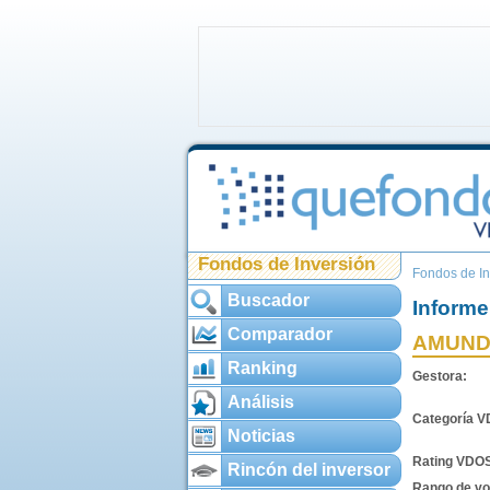
Fondos de Inversión
Fondos de In
Buscador
Informe
Comparador
AMUNDI
Ranking
Gestora:
Análisis
Categoría 
Noticias
Rating VDO
Rincón del inversor
Rango de vol