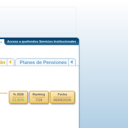
Acceso a quefondos Servicios Institucionales
os
ión
Planes de Pensiones
% 2026
Ranking
Fecha
22,60%
7/29
06/08/2026