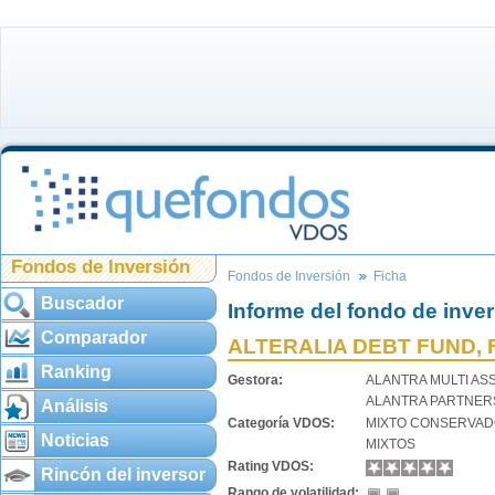
Fondos de Inversión
Fondos de Inversión
Ficha
Buscador
Informe del fondo de inve
Comparador
ALTERALIA DEBT FUND, F
Ranking
Gestora:
ALANTRA MULTI AS
ALANTRA PARTNER
Análisis
Categoría VDOS:
MIXTO CONSERVA
Noticias
MIXTOS
Rating VDOS:
Rincón del inversor
Rango de volatilidad: