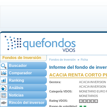
Fondos de Inversión
Fondos de Inversión
Ficha
Buscador
Informe del fondo de inve
Comparador
ACACIA RENTA CORTO PLA
Ranking
Gestora:
ACACIA INVERSION
ACACIA INVERSION
Análisis
Categoría VDOS:
MONETARIO EURO 
Noticias
MONETARIOS
Rating VDOS:
Rincón del inversor
Rango de volatilidad: