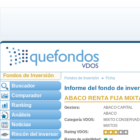
Fondos de Inversión
Fondos de Inversión
Ficha
Buscador
Informe del fondo de inve
Comparador
ABACO RENTA FIJA MIXTA
Ranking
Gestora:
ABACO CAPITAL
ABACO
Análisis
Categoría VDOS:
MIXTO CONSERVAD
Noticias
MIXTOS
Rating VDOS:
Rincón del inversor
Rango de volatilidad: