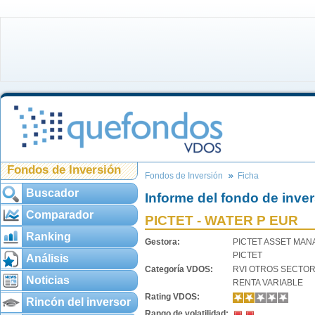
Fondos de Inversión
Fondos de Inversión
Ficha
Buscador
Informe del fondo de inve
Comparador
PICTET - WATER P EUR
Ranking
Gestora:
PICTET ASSET MA
PICTET
Análisis
Categoría VDOS:
RVI OTROS SECTO
Noticias
RENTA VARIABLE
Rating VDOS:
Rincón del inversor
Rango de volatilidad: