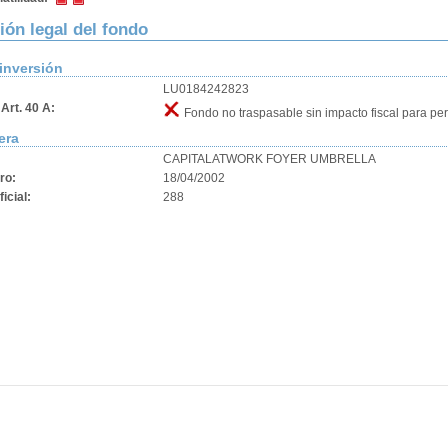
ión legal del fondo
inversión
LU0184242823
Art. 40 A:
Fondo no traspasable sin impacto fiscal para pe
era
CAPITALATWORK FOYER UMBRELLA
ro:
18/04/2002
ficial:
288