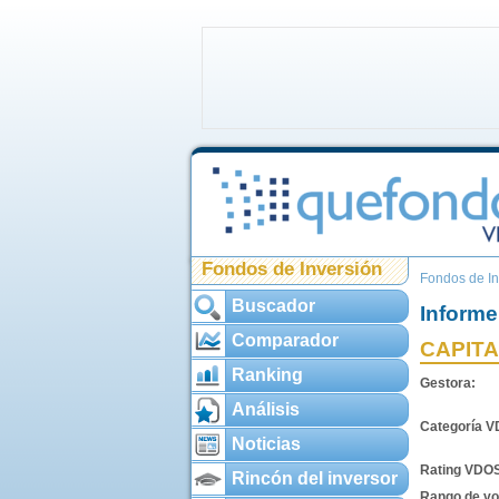
Fondos de Inversión
Fondos de In
Buscador
Informe
Comparador
CAPITA
Ranking
Gestora:
Análisis
Categoría 
Noticias
Rating VDO
Rincón del inversor
Rango de vol