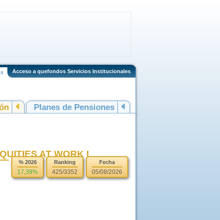
Acceso a quefondos Servicios Institucionales
os
ión
Planes de Pensiones
UITIES AT WORK I
% 2026
Ranking
Fecha
17,39%
425/3352
05/08/2026