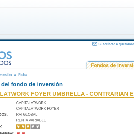
Suscríbete a quefond
Fondos de Invers
versión
Ficha
 del fondo de inversión
LATWORK FOYER UMBRELLA - CONTRARIAN EQ
CAPITALATWORK
CAPITALATWORK FOYER
VDOS:
RVI GLOBAL
RENTA VARIABLE
S:
atilidad: