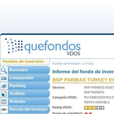
Fondos de Inversión
Fondos de Inversión
Ficha
Buscador
Informe del fondo de inve
Comparador
BNP PARIBAS TURKEY E
Ranking
Gestora:
BNP PARIBAS ASS
BNP PARIBAS
Análisis
Categoría VDOS:
RVI EMERGENTES 
Noticias
RENTA VARIABLE
Rating VDOS:
Rincón del inversor
Rango de volatilidad: