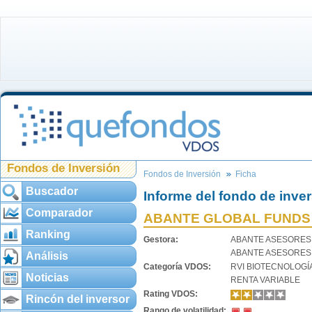
Fondos de Inversión
Fondos de Inversión
Ficha
Buscador
Informe del fondo de inve
Comparador
ABANTE GLOBAL FUNDS 
Ranking
Gestora:
ABANTE ASESORES
ABANTE ASESORES
Análisis
Categoría VDOS:
RVI BIOTECNOLOGÍ
Noticias
RENTA VARIABLE
Rating VDOS:
Rincón del inversor
Rango de volatilidad: