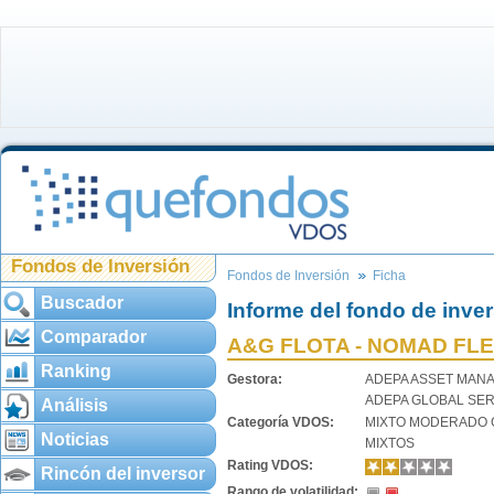
Fondos de Inversión
Fondos de Inversión
Ficha
Buscador
Informe del fondo de inve
Comparador
A&G FLOTA - NOMAD FLE
Ranking
Gestora:
ADEPA ASSET MAN
ADEPA GLOBAL SER
Análisis
Categoría VDOS:
MIXTO MODERADO 
Noticias
MIXTOS
Rating VDOS:
Rincón del inversor
Rango de volatilidad: