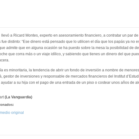
 llevó a Ricard Montes, experto en asesoramiento financiero, a contratar un par d
fue distinto: “Ese dinero está pensado que lo utilicen el día que los papás ya no 
nque admite que en alguna ocasión se ha puesto sobre la mesa la posibilidad de de
oche que corra más o un viaje idílico, y sabiendo que tienes un dinero del que pue
ncera.
vía es minoritaria, la tendencia de abrir un fondo de inversión a nombre de menor
 gestor de inversiones y responsable de mercados financieros del Institut d’Estudis
a ayudar a su hija con el pago de una entrada de un piso o costear unos años de a
art
(La Vanguardia)
cionados:
medio original