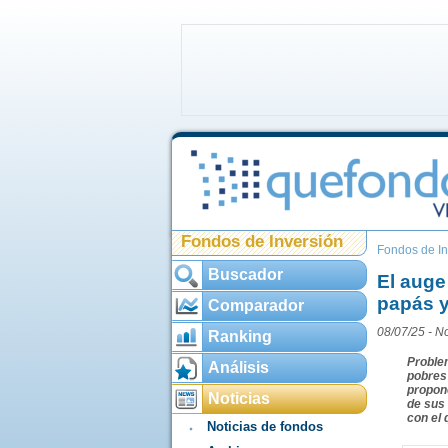
Fondos de Inversión
Fondos de In
Buscador
El auge
papás y
Comparador
08/07/25 -
No
Ranking
Problem
Análisis
pobres
propon
Noticias
de sus 
con el 
Noticias de fondos