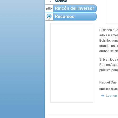
Archivo
Rincón del inversor
Recursos
El deseo que
adolescentes 
Bolsillo, au
grande, un c
arriba”, se si
Si bien toda
Ramon Aixelà,
práctica par
Raquel Quel
Enlaces rela
Leer en 