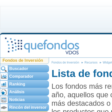
Fondos de Inversión
Fondos de Inversión
Recursos
Widget
Buscador
Lista de fon
Comparador
Ranking
Los fondos más ren
Análisis
año, aquellos que 
Noticias
más destacados o
Rincón del inversor
los productos que 