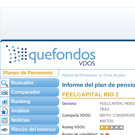
Planes de Pensiones
Planes de Pensiones
Ficha de plan
Buscador
Informe del plan de pensi
Comparador
FEELCAPITAL RIO 2
Ranking
Gestora:
FEELCAPITAL PENS
TREA
Análisis
Categoría VDOS:
MIXTO. CONSERVA
Noticias
MIXTOS
Rating VDOS:
Rincón del inversor
Rango de volatilidad: