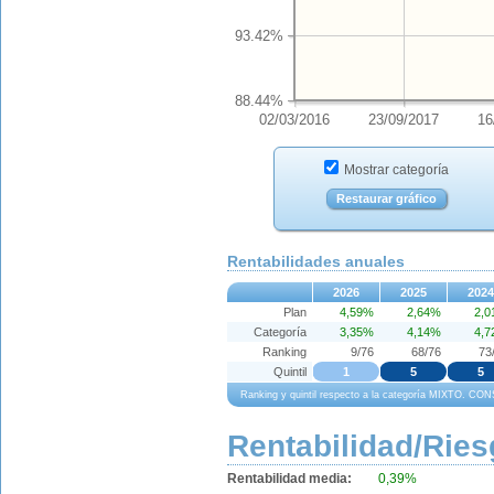
93.42%
88.44%
02/03/2016
23/09/2017
16
Mostrar categoría
Restaurar gráfico
Rentabilidades anuales
2026
2025
2024
Plan
4,59%
2,64%
2,
Categoría
3,35%
4,14%
4,
Ranking
9/76
68/76
73
Quintil
1
5
5
Ranking y quintil respecto a la categoría MIXTO.
Rentabilidad/Ries
Rentabilidad media:
0,39%