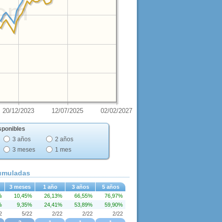
20/12/2023
12/07/2025
02/02/2027
sponibles
3 años
2 años
3 meses
1 mes
cumuladas
3 meses
1 año
3 años
5 años
%
10,45%
26,13%
66,55%
76,97%
%
9,35%
24,41%
53,89%
59,90%
2
5/22
2/22
2/22
2/22