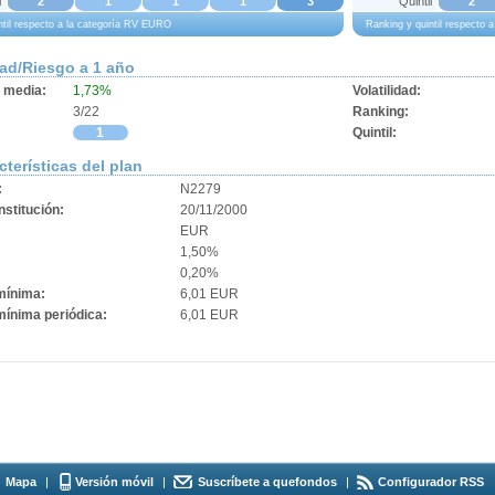
l
2
1
1
1
3
Quintil
2
ntil respecto a la categoría RV EURO
Ranking y quintil respecto
dad/Riesgo a 1 año
d media:
1,73%
Volatilidad:
3/22
Ranking:
1
Quintil:
cterísticas del plan
:
N2279
stitución:
20/11/2000
EUR
1,50%
0,20%
mínima:
6,01 EUR
mínima periódica:
6,01 EUR
Mapa
|
Versión móvil
|
Suscríbete a quefondos
|
Configurador RSS