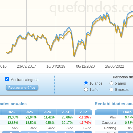
2016
23/09/2017
16/04/2019
06/11/2020
29/05/2022
Periodos di
Mostrar categoría
10 años
5 años
Restaurar gráfico
1 año
6 meses
dades anuales
Rentabilidades a
2026
2025
2024
2023
2022
1 mes
n
13,35%
22,94%
11,42%
23,66%
-11,29%
Plan
0,47
a
12,85%
18,52%
9,56%
19,17%
-11,74%
Categoría
0,38
g
5/22
3/22
4/22
3/22
12/22
Ranking
8/2