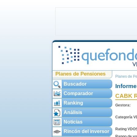
Planes de Pensiones
Planes de P
Buscador
Informe
Comparador
CABK 
Ranking
Gestora:
Análisis
Categoría 
Noticias
Rating VDO
Rincón del inversor
Rango de vol