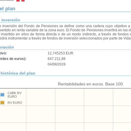
el plan
e inversión
e inversión del Fondo de Pensiones se define como una cartera cuyo objetivo a
vertido en renta variable de la zona euro. El Fondo de Pensiones invertirá en las 
invertido en ellos de forma directa o de un modo indirecto, a través de fondos 
podrá instrumentar a través de fondos de inversión seleccionados por parte de Vida
oración
tivo:
12,745253 EUR
miles de euros):
647.211,88
04/08/2026
histórica del plan
Rentabilidades en euros. Base 100.
CABK RV
EURO
RV EURO