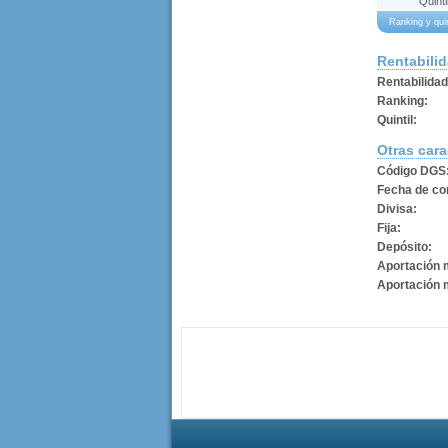
Quinti
Ranking y qui
Rentabili
Rentabilida
Ranking:
Quintil:
Otras cara
Código DGS
Fecha de con
Divisa:
Fija:
Depósito:
Aportación 
Aportación 