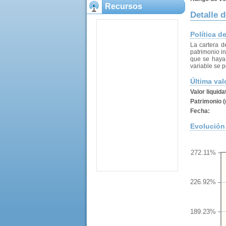
Recursos
Detalle d
Política d
La cartera d
patrimonio in
que se haya 
variable se 
Última val
Valor liquida
Patrimonio (
Fecha:
Evolución 
272.11%
226.92%
189.23%