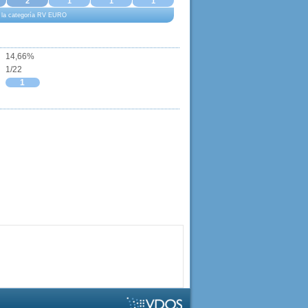
2
1
1
1
 a la categoría RV EURO
14,66%
1/22
1