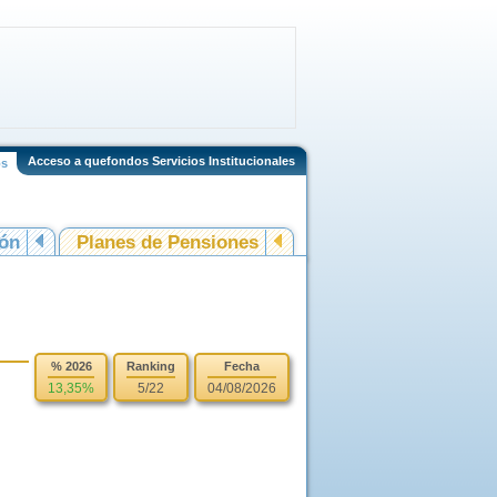
Acceso a quefondos Servicios Institucionales
os
ión
Planes de Pensiones
% 2026
Ranking
Fecha
13,35%
5/22
04/08/2026