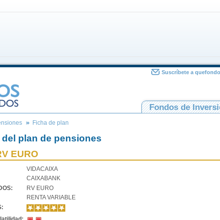
Suscríbete a quefond
Fondos de Invers
ensiones
Ficha de plan
 del plan de pensiones
RV EURO
VIDACAIXA
CAIXABANK
VDOS:
RV EURO
RENTA VARIABLE
S:
atilidad: