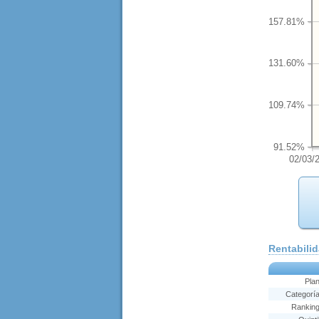
157.81%
131.60%
109.74%
91.52%
02/03/
Rentabili
Pla
Categorí
Rankin