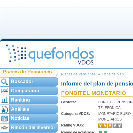
Planes de Pensiones
Planes de Pensiones
Ficha de plan
Buscador
Informe del plan de pensi
Comparador
FONDITEL MONETARIO
Ranking
Gestora:
FONDITEL PENSIO
TELEFONICA
Análisis
Categoría VDOS:
MONETARIO EURO
Noticias
MONETARIOS
Rating VDOS:
Rincón del inversor
Rango de volatilidad: