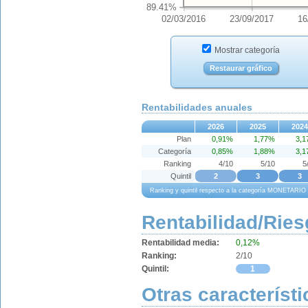
89.41%
02/03/2016
23/09/2017
16
Mostrar categoría
Restaurar gráfico
Rentabilidades anuales
2026
2025
2024
Plan
0,91%
1,77%
3,
Categoría
0,85%
1,88%
3,
Ranking
4/10
5/10
5
Quintil
2
3
3
Ranking y quintil respecto a la categoría MONETARI
Rentabilidad/Ries
Rentabilidad media:
0,12%
Ranking:
2/10
Quintil:
1
Otras característi