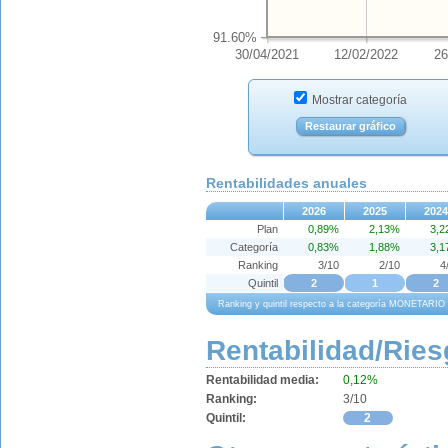
91.60%
30/04/2021
12/02/2022
26
Mostrar categoría
Restaurar gráfico
Rentabilidades anuales
2026
2025
2024
Plan
0,89%
2,13%
3,
Categoría
0,83%
1,88%
3,
Ranking
3/10
2/10
4
Quintil
2
1
2
Ranking y quintil respecto a la categoría MONETARI
Rentabilidad/Ries
Rentabilidad media:
0,12%
Ranking:
3/10
Quintil:
2