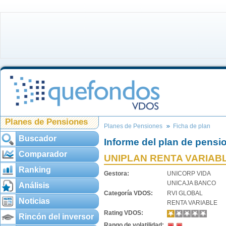
Planes de Pensiones
Planes de Pensiones
Ficha de plan
Buscador
Informe del plan de pensi
Comparador
UNIPLAN RENTA VARIAB
Ranking
Gestora:
UNICORP VIDA
UNICAJA BANCO
Análisis
Categoría VDOS:
RVI GLOBAL
Noticias
RENTA VARIABLE
Rating VDOS:
Rincón del inversor
Rango de volatilidad: