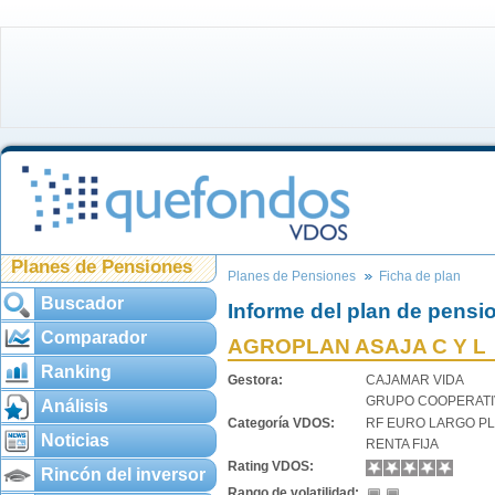
Planes de Pensiones
Planes de Pensiones
Ficha de plan
Buscador
Informe del plan de pensi
Comparador
AGROPLAN ASAJA C Y L
Ranking
Gestora:
CAJAMAR VIDA
GRUPO COOPERATI
Análisis
Categoría VDOS:
RF EURO LARGO P
Noticias
RENTA FIJA
Rating VDOS:
Rincón del inversor
Rango de volatilidad: