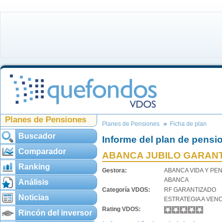
Planes de Pensiones
Planes de Pensiones
Ficha de plan
Buscador
Informe del plan de pensi
Comparador
ABANCA JUBILO GARANTI
Ranking
Gestora:
ABANCA VIDA Y PE
ABANCA
Análisis
Categoría VDOS:
RF GARANTIZADO
Noticias
ESTRATEGIA A VEN
Rating VDOS:
Rincón del inversor