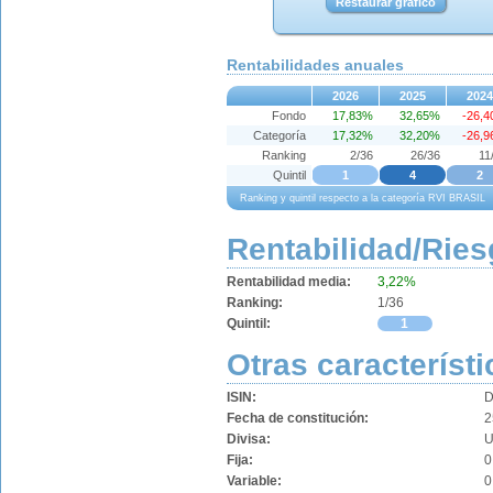
Restaurar gráfico
Rentabilidades anuales
2026
2025
2024
Fondo
17,83%
32,65%
-26,
Categoría
17,32%
32,20%
-26,
Ranking
2/36
26/36
11
Quintil
1
4
2
Ranking y quintil respecto a la categoría RVI BRASIL
Rentabilidad/Ries
Rentabilidad media:
3,22%
Ranking:
1/36
Quintil:
1
Otras característi
ISIN:
D
Fecha de constitución:
2
Divisa:
Fija:
0
Variable:
0