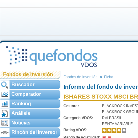
Fondos de Inversión
Fondos de Inversión
Ficha
Buscador
Informe del fondo de inve
Comparador
ISHARES STOXX MSCI BRA
Ranking
Gestora:
BLACKROCK INVE
BLACKROCK GROU
Análisis
Categoría VDOS:
RVI BRASIL
Noticias
RENTA VARIABLE
Rating VDOS:
Rincón del inversor
Rango de volatilidad: