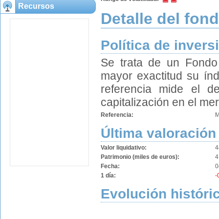
Recursos
Detalle del fon
Política de invers
Se trata de un Fondo 
mayor exactitud su índ
referencia mide el 
capitalización en el me
Referencia:
M
Última valoración
Valor liquidativo:
4
Patrimonio (miles de euros):
4
Fecha:
0
1 día:
-
Evolución históri