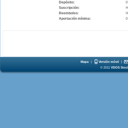
Depósito:
0
Suscripción:
H
Reembolso:
H
Aportación mínima:
0
Mapa
|
Versión móvil
|
© 2011
VDOS Stoch