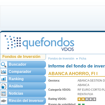
Fondos de Inversión
Fondos de Inversión
Ficha
Buscador
Informe del fondo de inve
Comparador
ABANCA AHORRO, FI I
Ranking
Gestora:
ABANCA GESTION D
ABANCA
Análisis
Categoría VDOS:
RF EURO CORTO P
Noticias
RENTA FIJA
Rating VDOS:
Rincón del inversor
Rango de volatilidad: