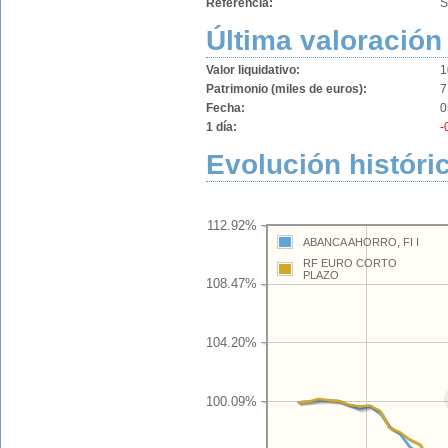
Referencia:
S
Última valoración
Valor liquidativo:
1
Patrimonio (miles de euros):
7
Fecha:
0
1 día:
-
Evolución históri
112.92%
ABANCA AHORRO, FI I
RF EURO CORTO
PLAZO
108.47%
104.20%
100.09%