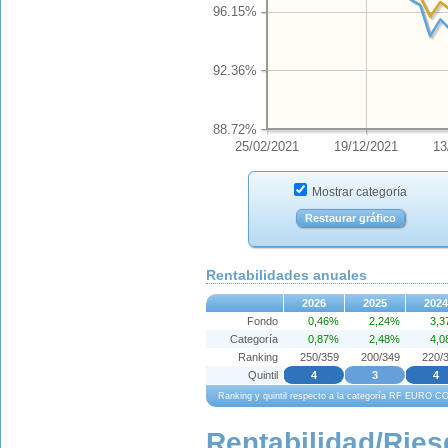
96.15%
92.36%
88.72%
25/02/2021
19/12/2021
13
Mostrar categoría
Restaurar gráfico
Rentabilidades anuales
2026
2025
2024
Fondo
0,46%
2,24%
3,
Categoría
0,87%
2,48%
4,
Ranking
250/359
200/349
220/
Quintil
4
3
4
Ranking y quintil respecto a la categoría RF EURO
Rentabilidad/Ries