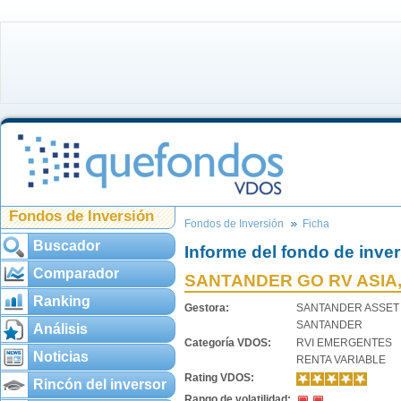
Fondos de Inversión
Fondos de Inversión
Ficha
Buscador
Informe del fondo de inve
Comparador
SANTANDER GO RV ASIA, 
Ranking
Gestora:
SANTANDER ASSE
SANTANDER
Análisis
Categoría VDOS:
RVI EMERGENTES
Noticias
RENTA VARIABLE
Rating VDOS:
Rincón del inversor
Rango de volatilidad: