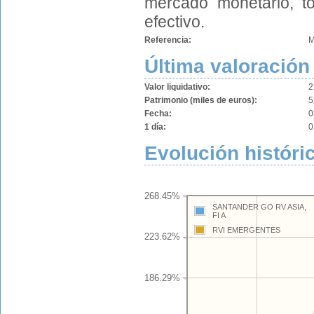
mercado monetario, to
efectivo.
Referencia:
M
Última valoración
Valor liquidativo:
2
Patrimonio (miles de euros):
5
Fecha:
0
1 día:
0
Evolución históri
268.45%
SANTANDER GO RV ASIA,
FI A
RVI EMERGENTES
223.62%
186.29%