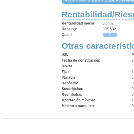
Ranking y quintil respecto a la categoría RVI EMER
Rentabilidad/Ries
Rentabilidad media:
3,84%
Ranking:
99/1532
Quintil:
1
Otras característi
ISIN:
E
Fecha de constitución:
2
Divisa:
Fija:
1
Variable:
0
Depósito:
0
Suscripción:
0
Reembolso:
0
Aportación mínima:
1
Mínimo a mantener:
0