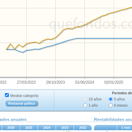
2022
27/03/2023
29/10/2023
01/06/2024
02/01/2025
Periodos di
Mostrar categoría
10 años
5 años
Restaurar gráfico
1 año
6 meses
dades anuales
Rentabilidades a
2026
2025
2024
2023
2022
1 mes