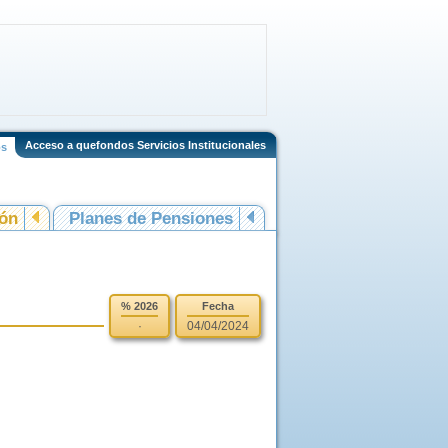
Acceso a quefondos Servicios Institucionales
os
ión
Planes de Pensiones
% 2026
Fecha
·
04/04/2024