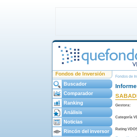
Fondos de Inversión
Fondos de In
Buscador
Informe
Comparador
SABADE
Ranking
Gestora:
Análisis
Categoría 
Noticias
Rating VDO
Rincón del inversor