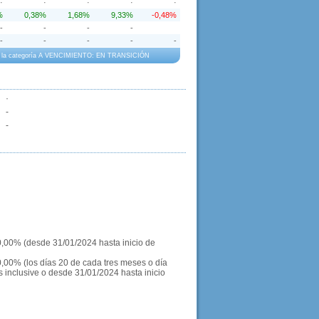
·
·
·
·
·
%
0,38%
1,68%
9,33%
-0,48%
-
-
-
-
-
-
-
-
-
o a la categoría A VENCIMIENTO: EN TRANSICIÓN
·
-
-
0,00% (desde 31/01/2024 hasta inicio de
0,00% (los días 20 de cada tres meses o día
s inclusive o desde 31/01/2024 hasta inicio