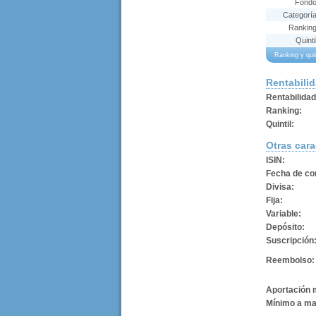
Fond
Categorí
Rankin
Quinti
Ranking y qu
Rentabili
Rentabilida
Ranking:
Quintil:
Otras cara
ISIN:
Fecha de con
Divisa:
Fija:
Variable:
Depósito:
Suscripción
Reembolso:
Aportación 
Mínimo a ma