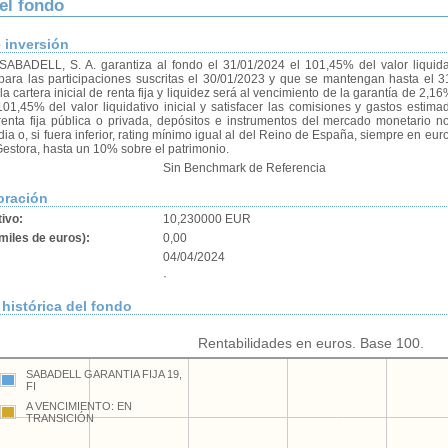
del fondo
e inversión
ADELL, S. A. garantiza al fondo el 31/01/2024 el 101,45% del valor liquidat
para las participaciones suscritas el 30/01/2023 y que se mantengan hasta el 3
a cartera inicial de renta fija y liquidez será al vencimiento de la garantía de 2,16
101,45% del valor liquidativo inicial y satisfacer las comisiones y gastos estim
 renta fija pública o privada, depósitos e instrumentos del mercado monetario 
dia o, si fuera inferior, rating mínimo igual al del Reino de España, siempre en euros
Gestora, hasta un 10% sobre el patrimonio.
Sin Benchmark de Referencia
oración
tivo:
10,230000 EUR
miles de euros):
0,00
04/04/2024
·
histórica del fondo
Rentabilidades en euros. Base 100.
SABADELL GARANTIA FIJA 19,
FI
A VENCIMIENTO: EN
TRANSICIÓN