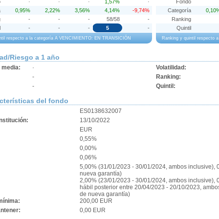
o
·
·
·
1,57%
·
Fondo
a
0,95%
2,22%
3,56%
4,14%
-9,74%
Categoría
0,10
g
-
-
-
58/58
-
Ranking
l
-
-
-
5
-
Quintil
intil respecto a la categoría A VENCIMIENTO: EN TRANSICIÓN
Ranking y quintil respect
dad/Riesgo a 1 año
d media:
·
Volatilidad:
-
Ranking:
-
Quintil:
cterísticas del fondo
ES0138632007
stitución:
13/10/2022
EUR
0,55%
0,00%
0,06%
:
5,00% (31/01/2023 - 30/01/2024, ambos inclusive), 
nueva garantía)
2,00% (23/01/2023 - 30/01/2024, ambos inclusive), 
hábil posterior entre 20/04/2023 - 20/10/2023, ambo
de nueva garantía)
mínima:
200,00 EUR
ntener:
0,00 EUR