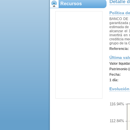
Detalle 
Recursos
Política d
BANCO DE SAB
garantizada 
estimada de l
alcanzar el 
invertirá en
crediticia me
grupo de la 
Referencia:
Última val
Valor liquida
Patrimonio (
Fecha:
1 día:
Evolución 
116.94%
112.84%