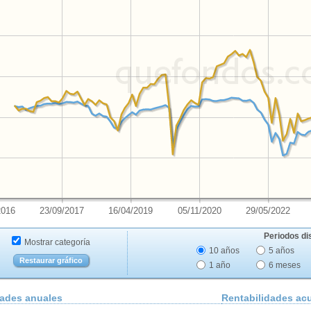
2016
23/09/2017
16/04/2019
05/11/2020
29/05/2022
Periodos di
Mostrar categoría
10 años
5 años
Restaurar gráfico
1 año
6 meses
dades anuales
Rentabilidades a