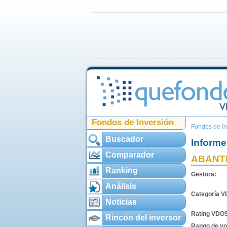
Fondos de Inversión
Fondos de In
Buscador
Informe
Comparador
ABANTE
Ranking
Gestora:
Análisis
Categoría 
Noticias
Rating VDO
Rincón del inversor
Rango de vol