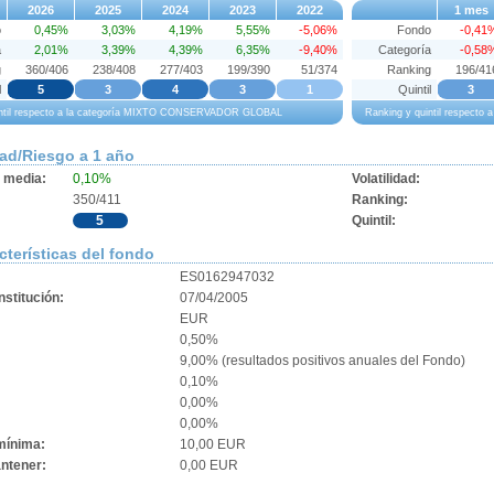
2026
2025
2024
2023
2022
1 mes
o
0,45%
3,03%
4,19%
5,55%
-5,06%
Fondo
-0,41
a
2,01%
3,39%
4,39%
6,35%
-9,40%
Categoría
-0,58
g
360/406
238/408
277/403
199/390
51/374
Ranking
196/41
l
5
3
4
3
1
Quintil
3
intil respecto a la categoría MIXTO CONSERVADOR GLOBAL
Ranking y quintil respec
dad/Riesgo a 1 año
d media:
0,10%
Volatilidad:
350/411
Ranking:
5
Quintil:
cterísticas del fondo
ES0162947032
stitución:
07/04/2005
EUR
0,50%
9,00% (resultados positivos anuales del Fondo)
0,10%
:
0,00%
0,00%
mínima:
10,00 EUR
ntener:
0,00 EUR