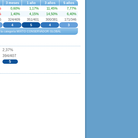
3 meses
1 año
3 años
5 años
%
0,60%
1,17%
11,45%
7,77%
%
1,40%
4,15%
14,50%
6,40%
6
324/409
351/401
300/381
171/346
4
5
4
3
to a la categoría MIXTO CONSERVADOR GLOBAL
2,37%
394/407
5