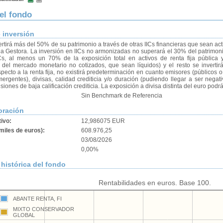
del fondo
e inversión
ertirá más del 50% de su patrimonio a través de otras IICs financieras que sean ac
la Gestora. La inversión en IICs no armonizadas no superará el 30% del patrimonio
Cs, al menos un 70% de la exposición total en activos de renta fija pública y
 del mercado monetario no cotizados, que sean líquidos) y el resto se invertirá
pecto a la renta fija, no existirá predeterminación en cuanto emisores (públicos o
ergentes), divisas, calidad crediticia y/o duración (pudiendo llegar a ser negati
ones de baja calificación crediticia. La exposición a divisa distinta del euro podr
Sin Benchmark de Referencia
oración
tivo:
12,986075 EUR
miles de euros):
608.976,25
03/08/2026
0,00%
histórica del fondo
Rentabilidades en euros. Base 100.
ABANTE RENTA, FI
MIXTO CONSERVADOR
GLOBAL