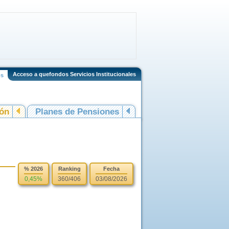
Acceso a quefondos Servicios Institucionales
os
ión
Planes de Pensiones
% 2026
Ranking
Fecha
0,45%
360/406
03/08/2026