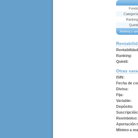
Fond
Categorí
Rankin
Quinti
Ranking y qu
Rentabili
Rentabilida
Ranking:
Quintil:
Otras cara
ISIN:
Fecha de con
Divisa:
Fija:
Variable:
Depósito:
Suscripción
Reembolso:
Aportación 
Mínimo a ma