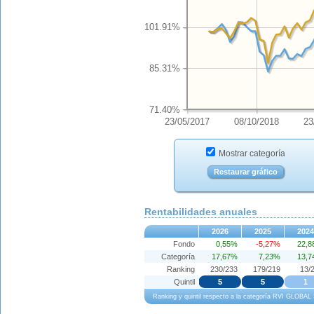
101.91%
85.31%
71.40%
23/05/2017
08/10/2018
23
Mostrar categoría
Restaurar gráfico
Rentabilidades anuales
2026
2025
2024
Fondo
0,55%
-5,27%
22,
Categoría
17,67%
7,23%
13,
Ranking
230/233
179/219
13/
Quintil
5
5
1
Ranking y quintil respecto a la categoría RVI GLOB