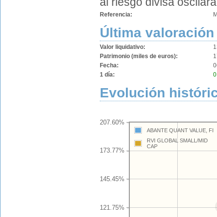
al riesgo divisa oscilar
Referencia:
M
Última valoración
Valor liquidativo:
1
Patrimonio (miles de euros):
1
Fecha:
0
1 día:
0
Evolución históri
207.60%
ABANTE QUANT VALUE, FI
RVI GLOBAL SMALL/MID
CAP
173.77%
145.45%
121.75%