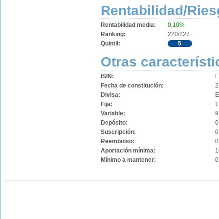
Rentabilidad/Ries
Rentabilidad media:
0,10%
Ranking:
220/227
Quintil:
5
Otras característi
ISIN:
E
Fecha de constitución:
2
Divisa:
Fija:
1
Variable:
9
Depósito:
0
Suscripción:
0
Reembolso:
0
Aportación mínima:
1
Mínimo a mantener:
0