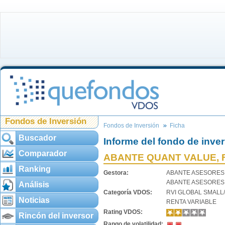
Fondos de Inversión
Fondos de Inversión
Ficha
Buscador
Informe del fondo de inve
Comparador
ABANTE QUANT VALUE, F
Ranking
Gestora:
ABANTE ASESORES
ABANTE ASESORES
Análisis
Categoría VDOS:
RVI GLOBAL SMALL
Noticias
RENTA VARIABLE
Rating VDOS:
Rincón del inversor
Rango de volatilidad: