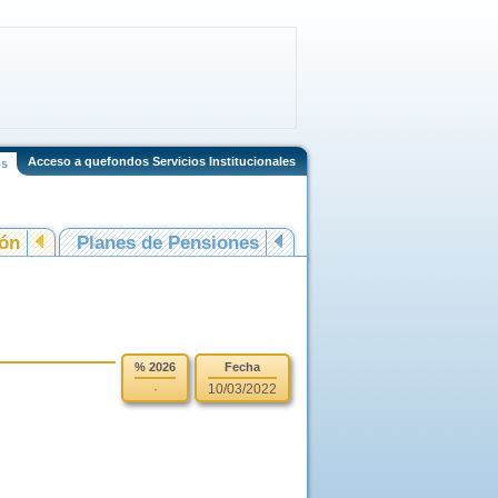
Acceso a quefondos Servicios Institucionales
os
ión
Planes de Pensiones
% 2026
Fecha
·
10/03/2022