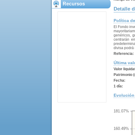
Recursos
Detalle 
Política d
El Fondo inve
mayoritariam
genéricos, g
centrarán e
predetermina
divisa podrá
Referencia:
Última val
Valor liquida
Patrimonio (
Fecha:
1 día:
Evolución 
181.07%
160.49%