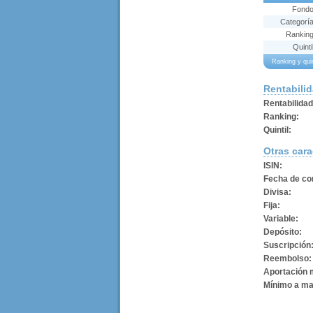
Fond
Categorí
Rankin
Quinti
Ranking y qui
Rentabili
Rentabilida
Ranking:
Quintil:
Otras cara
ISIN:
Fecha de con
Divisa:
Fija:
Variable:
Depósito:
Suscripción
Reembolso:
Aportación 
Mínimo a ma