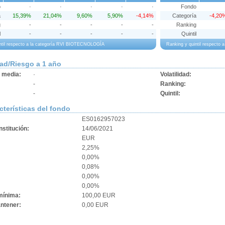
o
·
·
·
·
·
Fondo
a
15,39%
21,04%
9,60%
5,90%
-4,14%
Categoría
-4,20
g
-
-
-
-
-
Ranking
l
-
-
-
-
-
Quintil
ntil respecto a la categoría RVI BIOTECNOLOGÍA
Ranking y quintil respect
dad/Riesgo a 1 año
d media:
·
Volatilidad:
-
Ranking:
-
Quintil:
cterísticas del fondo
ES0162957023
stitución:
14/06/2021
EUR
2,25%
0,00%
0,08%
:
0,00%
0,00%
mínima:
100,00 EUR
ntener:
0,00 EUR