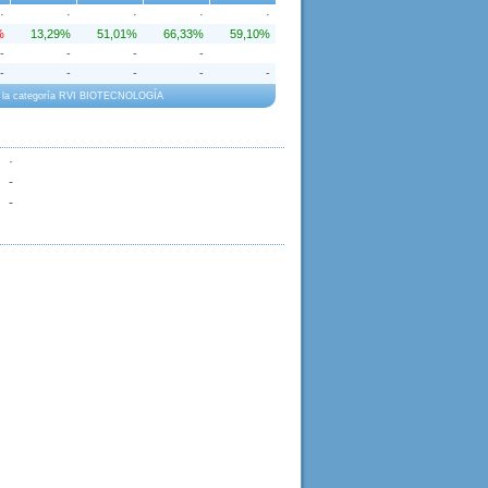
·
·
·
·
·
%
13,29%
51,01%
66,33%
59,10%
-
-
-
-
-
-
-
-
-
o a la categoría RVI BIOTECNOLOGÍA
·
-
-