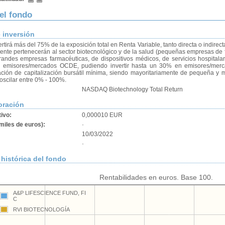
del fondo
e inversión
rtirá más del 75% de la exposición total en Renta Variable, tanto directa o indire
ente pertenecerán al sector biotecnológico y de la salud (pequeñas empresas de 
randes empresas farmacéuticas, de dispositivos médicos, de servicios hospitalar
n emisores/mercados OCDE, pudiendo invertir hasta un 30% en emisores/mer
ción de capitalización bursátil mínima, siendo mayoritariamente de pequeña y m
 oscilar entre 0% - 100%.
NASDAQ Biotechnology Total Return
oración
tivo:
0,000010 EUR
miles de euros):
·
10/03/2022
·
histórica del fondo
Rentabilidades en euros. Base 100.
A&P LIFESCIENCE FUND, FI
C
RVI BIOTECNOLOGÍA