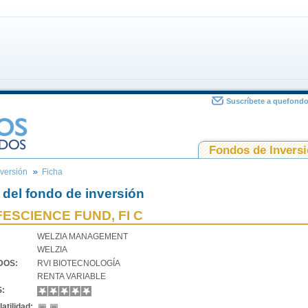
Suscríbete a quefond
Fondos de Invers
versión
Ficha
 del fondo de inversión
FESCIENCE FUND, FI C
WELZIA MANAGEMENT
WELZIA
VDOS:
RVI BIOTECNOLOGÍA
RENTA VARIABLE
S:
atilidad: