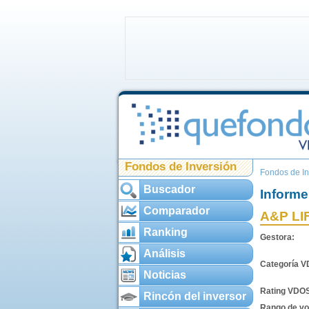
Fondos de Inversión
Fondos de In
Buscador
Informe
Comparador
A&P LI
Ranking
Gestora:
Análisis
Categoría 
Noticias
Rating VDO
Rincón del inversor
Rango de vol