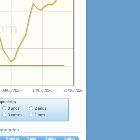
09/06/2025
14/02/2026
21/10/2026
sponibles
3 años
2 años
3 meses
1 mes
cumuladas
3 meses
1 año
3 años
5 años