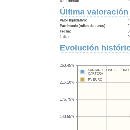
Referencia:
E
Última valoración
Valor liquidativo:
4
Patrimonio (miles de euros):
2
Fecha:
0
1 día:
0
Evolución históri
263.45%
SANTANDER INDICE EURO 
CARTERA
RV EURO
215.18%
175.75%
143.55%