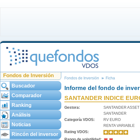
Fondos de Inversión
Fondos de Inversión
Ficha
Buscador
Informe del fondo de inve
Comparador
SANTANDER INDICE EURO
Ranking
Gestora:
SANTANDER ASSE
SANTANDER
Análisis
Categoría VDOS:
RV EURO
Noticias
RENTA VARIABLE
Rating VDOS:
Rincón del inversor
Rango de volatilidad: