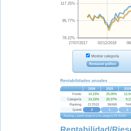
117.25%
95.77%
78.22%
27/07/2017
02/12/2018
08
Mostrar categoría
Restaurar gráfico
Rentabilidades anuales
2026
2025
2024
Fondo
14,23%
25,05%
12,
Categoría
14,15%
20,37%
9,
Ranking
217/515
38/490
74/
Quintil
3
1
1
Ranking y quintil respecto a la categoría RV EURO
Rentabilidad/Ries