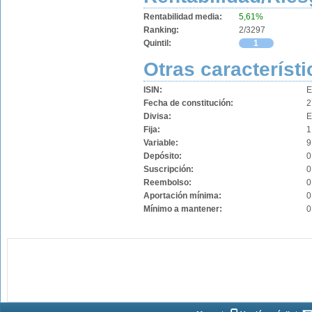
Rentabilidad media:
5,61%
Ranking:
2/3297
Quintil:
1
Otras característi
ISIN:
E
Fecha de constitución:
2
Divisa:
Fija:
1
Variable:
9
Depósito:
0
Suscripción:
0
Reembolso:
0
Aportación mínima:
0
Mínimo a mantener:
0