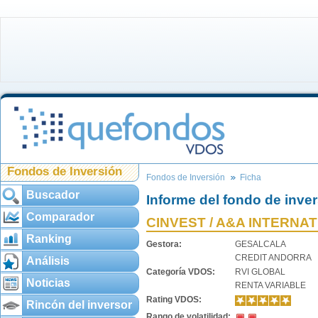
Fondos de Inversión
Fondos de Inversión
Ficha
Buscador
Informe del fondo de inve
Comparador
CINVEST / A&A INTERNA
Ranking
Gestora:
GESALCALA
CREDIT ANDORRA
Análisis
Categoría VDOS:
RVI GLOBAL
Noticias
RENTA VARIABLE
Rating VDOS:
Rincón del inversor
Rango de volatilidad: