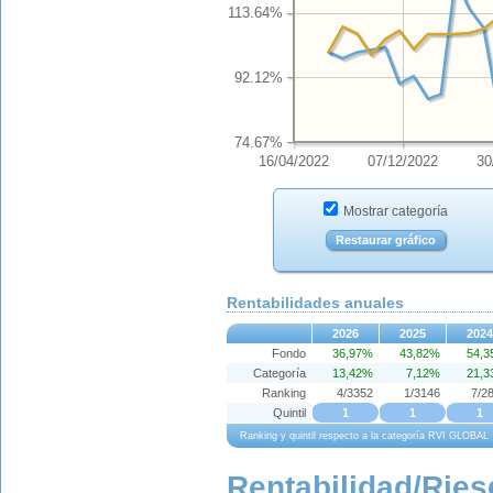
113.64%
92.12%
74.67%
16/04/2022
07/12/2022
30
Mostrar categoría
Restaurar gráfico
Rentabilidades anuales
2026
2025
2024
Fondo
36,97%
43,82%
54,
Categoría
13,42%
7,12%
21,
Ranking
4/3352
1/3146
7/2
Quintil
1
1
1
Ranking y quintil respecto a la categoría RVI GLOBAL
Rentabilidad/Ries