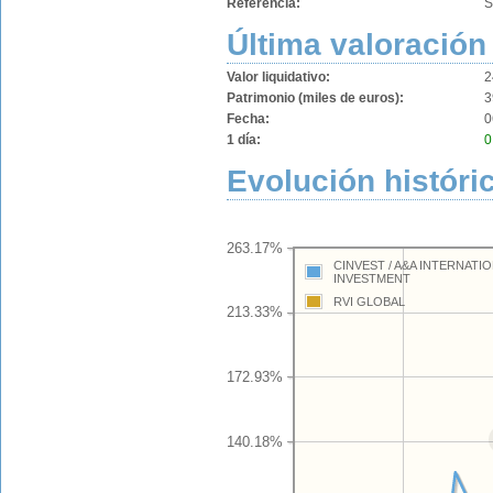
Referencia:
S
Última valoración
Valor liquidativo:
2
Patrimonio (miles de euros):
3
Fecha:
0
1 día:
0
Evolución históri
263.17%
CINVEST / A&A INTERNATI
INVESTMENT
RVI GLOBAL
213.33%
172.93%
140.18%