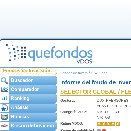
Fondos de Inversión
Fondos de Inversión
Ficha
Buscador
Informe del fondo de inve
Comparador
SELECTOR GLOBAL / FL
Ranking
Gestora:
DUX INVERSORES
ABANTE ASESORES
Análisis
Categoría VDOS:
MIXTO FLEXIBLE
Noticias
MIXTOS
Rating VDOS:
Rincón del inversor
Rango de volatilidad: