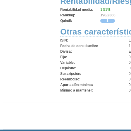
Rentabilidad/Ries
Rentabilidad media:
1,51%
Ranking:
198/2366
Quintil:
1
Otras característi
ISIN:
E
Fecha de constitución:
1
Divisa:
Fija:
0
Variable:
0
Depósito:
0
Suscripción:
0
Reembolso:
0
Aportación mínima:
0
Mínimo a mantener:
0