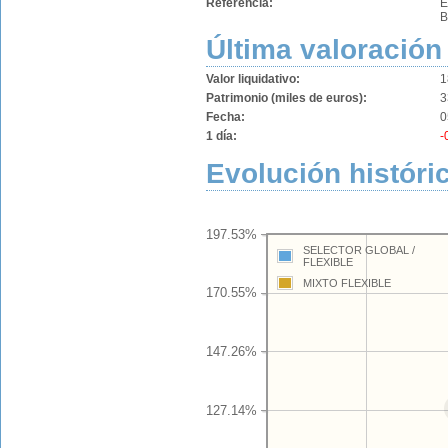
Referencia:
E
B
Última valoración
Valor liquidativo:
1
Patrimonio (miles de euros):
3
Fecha:
0
1 día:
-
Evolución históri
197.53%
SELECTOR GLOBAL /
FLEXIBLE
MIXTO FLEXIBLE
170.55%
147.26%
127.14%