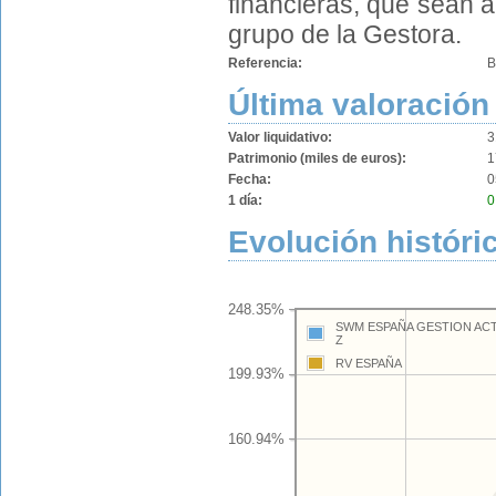
financieras, que sean a
grupo de la Gestora.
Referencia:
B
Última valoración
Valor liquidativo:
3
Patrimonio (miles de euros):
1
Fecha:
0
1 día:
0
Evolución históri
248.35%
SWM ESPAÑA GESTION ACTI
Z
RV ESPAÑA
199.93%
160.94%