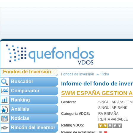
Fondos de Inversión
Fondos de Inversión
Ficha
Buscador
Informe del fondo de inve
Comparador
SWM ESPAÑA GESTION AC
Ranking
Gestora:
SINGULAR ASSET 
SINGULAR BANK
Análisis
Categoría VDOS:
RV ESPAÑA
Noticias
RENTA VARIABLE
Rating VDOS:
Rincón del inversor
Rango de volatilidad: