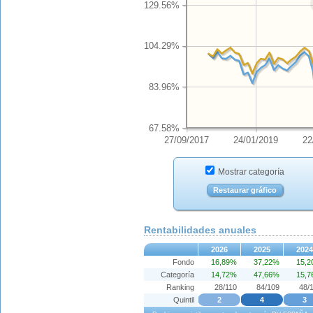
129.56%
104.29%
83.96%
67.58%
27/09/2017
24/01/2019
22
Mostrar categoría
Restaurar gráfico
Rentabilidades anuales
2026
2025
2024
Fondo
16,89%
37,22%
15,
Categoría
14,72%
47,66%
15,
Ranking
28/110
84/109
48/
Quintil
2
4
3