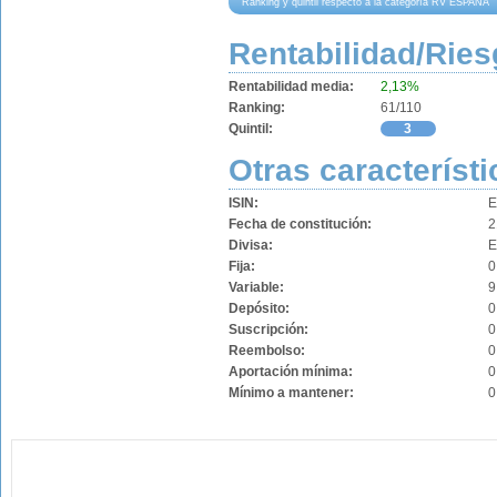
Ranking y quintil respecto a la categoría RV ESPAÑA
Rentabilidad/Ries
Rentabilidad media:
2,13%
Ranking:
61/110
Quintil:
3
Otras característi
ISIN:
E
Fecha de constitución:
2
Divisa:
Fija:
0
Variable:
9
Depósito:
0
Suscripción:
0
Reembolso:
0
Aportación mínima:
0
Mínimo a mantener:
0