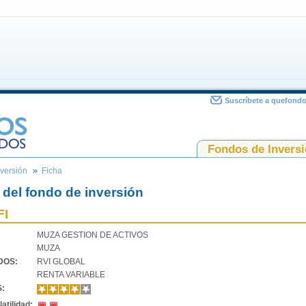
Suscríbete a quefond
Fondos de Invers
versión
Ficha
 del fondo de inversión
FI
MUZA GESTION DE ACTIVOS
MUZA
VDOS:
RVI GLOBAL
RENTA VARIABLE
S:
atilidad: