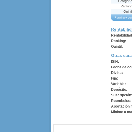
Categorí
Rankin
Quinti
Ranking y qui
Rentabili
Rentabilida
Ranking:
Quintil:
Otras cara
ISIN:
Fecha de con
Divisa:
Fija:
Variable:
Depósito:
Suscripción
Reembolso:
Aportación 
Mínimo a ma