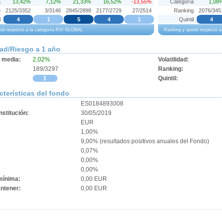
a
13,42%
7,12%
21,33%
16,52%
-13,55%
Categoría
1,08
g
2125/3352
3/3146
2845/2898
2177/2729
27/2514
Ranking
2076/345
l
4
1
5
4
1
Quintil
4
ntil respecto a la categoría RVI GLOBAL
Ranking y quintil respecto
dad/Riesgo a 1 año
d media:
2,02%
Volatilidad:
189/3297
Ranking:
1
Quintil:
cterísticas del fondo
ES0184893008
stitución:
30/05/2019
EUR
1,00%
9,00% (resultados positivos anuales del Fondo)
0,07%
:
0,00%
0,00%
mínima:
0,00 EUR
ntener:
0,00 EUR