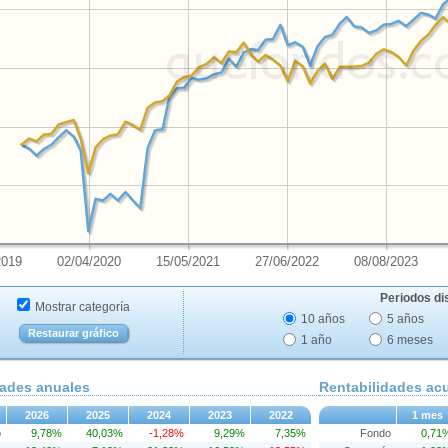
2019
02/04/2020
15/05/2021
27/06/2022
08/08/2023
Periodos di
Mostrar categoría
10 años
5 años
Restaurar gráfico
1 año
6 meses
dades anuales
Rentabilidades a
2026
2025
2024
2023
2022
1 mes
o
9,78%
40,03%
-1,28%
9,29%
7,35%
Fondo
0,71