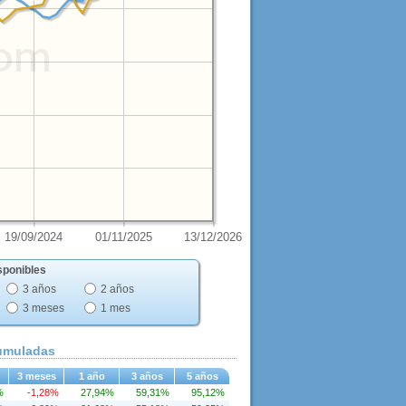
19/09/2024
01/11/2025
13/12/2026
sponibles
3 años
2 años
3 meses
1 mes
cumuladas
3 meses
1 año
3 años
5 años
%
-1,28%
27,94%
59,31%
95,12%