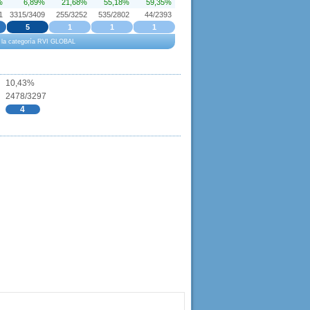
%
6,89%
21,68%
55,18%
59,35%
1
3315/3409
255/3252
535/2802
44/2393
5
1
1
1
 a la categoría RVI GLOBAL
10,43%
2478/3297
4