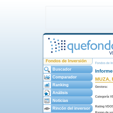
Fondos de Inversión
Fondos de In
Buscador
Informe
Comparador
MUZA, 
Ranking
Gestora:
Análisis
Categoría 
Noticias
Rating VDO
Rincón del inversor
Rango de vol