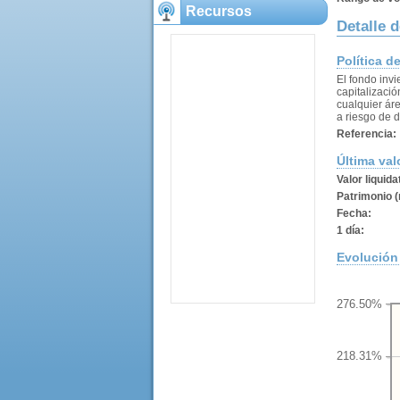
Recursos
Detalle 
Política d
El fondo invi
capitalizaci
cualquier ár
a riesgo de 
Referencia:
Última val
Valor liquida
Patrimonio (
Fecha:
1 día:
Evolución 
276.50%
218.31%