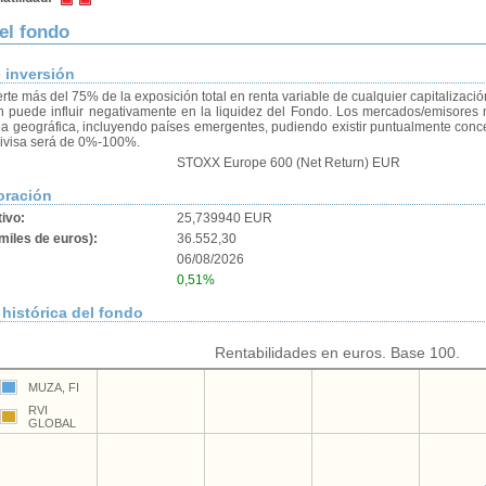
del fondo
e inversión
erte más del 75% de la exposición total en renta variable de cualquier capitalizació
ón puede influir negativamente en la liquidez del Fondo. Los mercados/emisores 
ea geográfica, incluyendo países emergentes, pudiendo existir puntualmente concen
divisa será de 0%-100%.
STOXX Europe 600 (Net Return) EUR
oración
tivo:
25,739940 EUR
miles de euros):
36.552,30
06/08/2026
0,51%
histórica del fondo
Rentabilidades en euros. Base 100.
MUZA, FI
RVI
GLOBAL