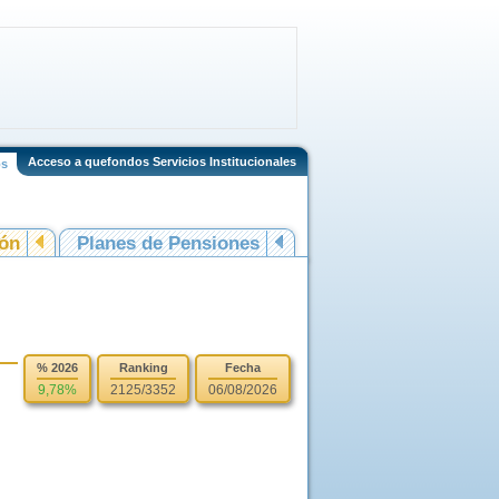
Acceso a quefondos Servicios Institucionales
os
ión
Planes de Pensiones
% 2026
Ranking
Fecha
9,78%
2125/3352
06/08/2026