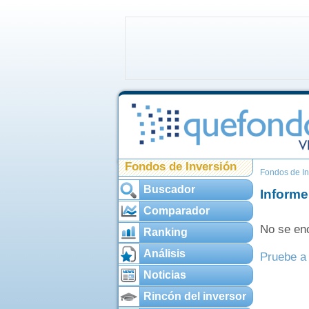
Fondos de Inversión
Fondos de In
Buscador
Informe
Comparador
No se enc
Ranking
Análisis
Pruebe a 
Noticias
Rincón del inversor