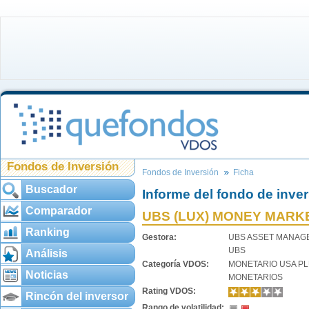
Fondos de Inversión
Fondos de Inversión
Ficha
Buscador
Informe del fondo de inve
Comparador
UBS (LUX) MONEY MARKE
Ranking
Gestora:
UBS ASSET MANAG
UBS
Análisis
Categoría VDOS:
MONETARIO USA P
Noticias
MONETARIOS
Rating VDOS:
Rincón del inversor
Rango de volatilidad: