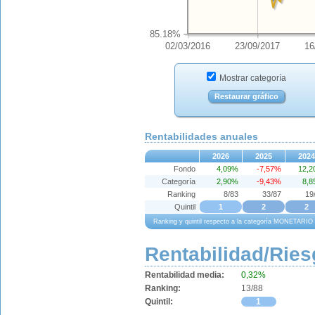
85.18%
02/03/2016
23/09/2017
16
Mostrar categoría
Restaurar gráfico
Rentabilidades anuales
2026
2025
2024
Fondo
4,09%
-7,57%
12,
Categoría
2,90%
-9,43%
8,
Ranking
8/83
33/87
19
Quintil
1
2
2
Ranking y quintil respecto a la categoría MONETARI
Rentabilidad/Ries
Rentabilidad media:
0,32%
Ranking:
13/88
Quintil:
1