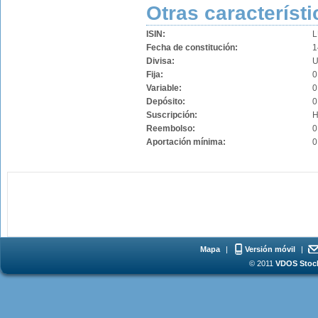
Otras característi
ISIN:
L
Fecha de constitución:
1
Divisa:
Fija:
0
Variable:
0
Depósito:
0
Suscripción:
H
Reembolso:
0
Aportación mínima:
0
Mapa
|
Versión móvil
|
© 2011
VDOS Stoch