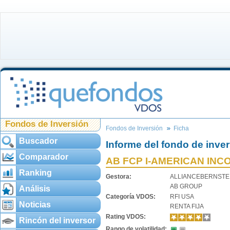
Fondos de Inversión
Fondos de Inversión
Ficha
Buscador
Informe del fondo de inve
Comparador
AB FCP I-AMERICAN INC
Ranking
Gestora:
ALLIANCEBERNSTE
AB GROUP
Análisis
Categoría VDOS:
RFI USA
Noticias
RENTA FIJA
Rating VDOS:
Rincón del inversor
Rango de volatilidad: