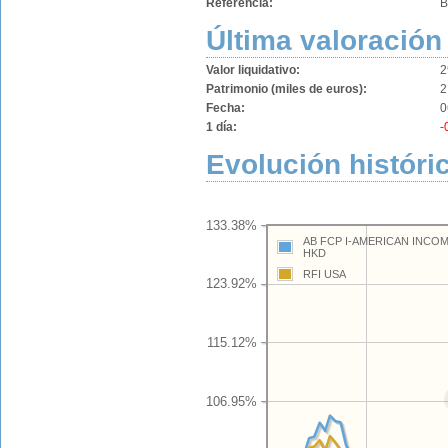
Referencia:
B
Última valoración
Valor liquidativo:
2
Patrimonio (miles de euros):
2
Fecha:
0
1 día:
-
Evolución históri
133.38%
AB FCP I-AMERICAN INCO
HKD
RFI USA
123.92%
115.12%
106.95%