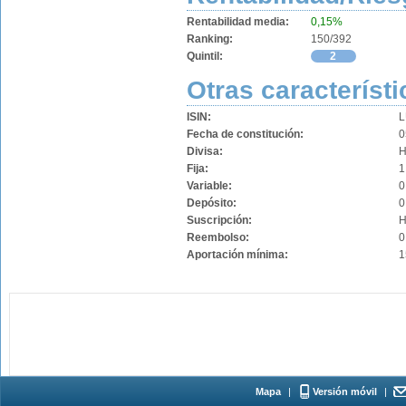
Rentabilidad media:
0,15%
Ranking:
150/392
Quintil:
2
Otras característi
ISIN:
L
Fecha de constitución:
0
Divisa:
Fija:
1
Variable:
0
Depósito:
0
Suscripción:
H
Reembolso:
0
Aportación mínima:
1
Mapa
|
Versión móvil
|