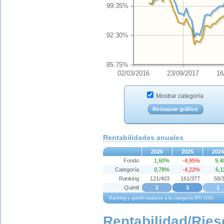
99.35%
92.30%
85.75%
02/03/2016
23/09/2017
16
Mostrar categoría
Restaurar gráfico
Rentabilidades anuales
2026
2025
2024
Fondo
1,60%
-4,95%
9,
Categoría
0,78%
-4,22%
6,
Ranking
121/403
161/377
58/
Quintil
2
3
1
Ranking y quintil respecto a la categoría RFI USA
Rentabilidad/Ries