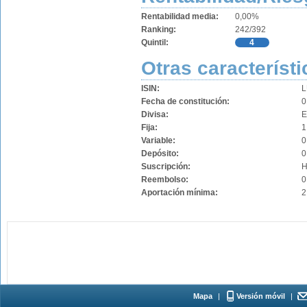
Rentabilidad media:
0,00%
Ranking:
242/392
Quintil:
4
Otras característi
ISIN:
L
Fecha de constitución:
0
Divisa:
Fija:
1
Variable:
0
Depósito:
0
Suscripción:
H
Reembolso:
0
Aportación mínima:
2
Mapa
|
Versión móvil
|