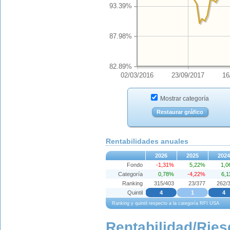
93.39%
87.98%
82.89%
02/03/2016
23/09/2017
16
Mostrar categoría
Restaurar gráfico
Rentabilidades anuales
2026
2025
2024
Fondo
-1,31%
5,22%
1,
Categoría
0,78%
-4,22%
6,
Ranking
315/403
23/377
262/
Quintil
4
1
4
Ranking y quintil respecto a la categoría RFI USA
Rentabilidad/Ries