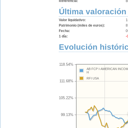
Referencia:
B
Última valoración
Valor liquidativo:
1
Patrimonio (miles de euros):
8
Fecha:
0
1 día:
-
Evolución históri
118.54%
AB FCP I-AMERICAN INCO
H
RFI USA
111.68%
105.22%
99.13%