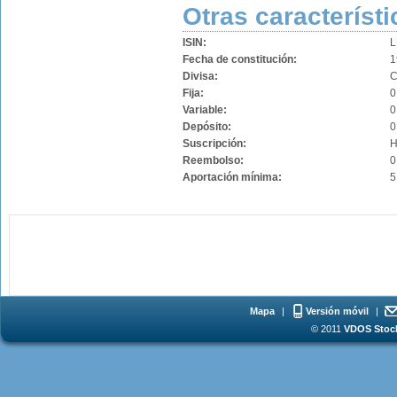
Otras característi
ISIN:
L
Fecha de constitución:
1
Divisa:
Fija:
0
Variable:
0
Depósito:
0
Suscripción:
H
Reembolso:
0
Aportación mínima:
5
Mapa
|
Versión móvil
|
© 2011
VDOS Stoch