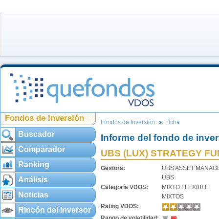
Fondos de Inversión
Fondos de Inversión
Ficha
Buscador
Informe del fondo de inve
Comparador
UBS (LUX) STRATEGY FUN
Ranking
Gestora:
UBS ASSET MANAG
UBS
Análisis
Categoría VDOS:
MIXTO FLEXIBLE
Noticias
MIXTOS
Rating VDOS:
Rincón del inversor
Rango de volatilidad: