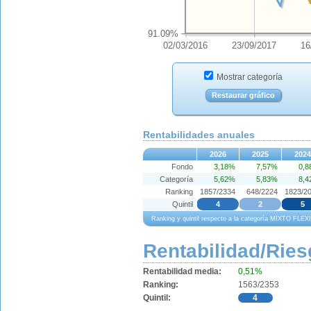
91.09%
02/03/2016
23/09/2017
16
Mostrar categoría
Restaurar gráfico
Rentabilidades anuales
2026
2025
2024
Fondo
3,18%
7,57%
0,
Categoría
5,62%
5,83%
8,
Ranking
1857/2334
648/2224
1823/2
Quintil
4
2
5
Ranking y quintil respecto a la categoría MIXTO FLEX
Rentabilidad/Ries
Rentabilidad media:
0,51%
Ranking:
1563/2353
Quintil:
4