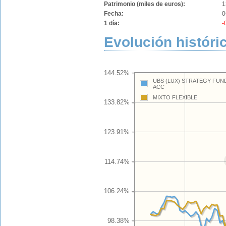
Patrimonio (miles de euros):
1
Fecha:
0
1 día:
-
Evolución históri
144.52%
UBS (LUX) STRATEGY FUND 
ACC
MIXTO FLEXIBLE
133.82%
123.91%
114.74%
106.24%
98.38%