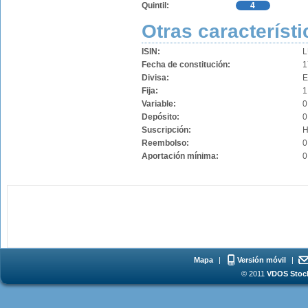
Quintil:
4
Otras característi
ISIN:
L
Fecha de constitución:
1
Divisa:
Fija:
1
Variable:
0
Depósito:
0
Suscripción:
H
Reembolso:
0
Aportación mínima:
0
Mapa
|
Versión móvil
|
© 2011
VDOS Stoch