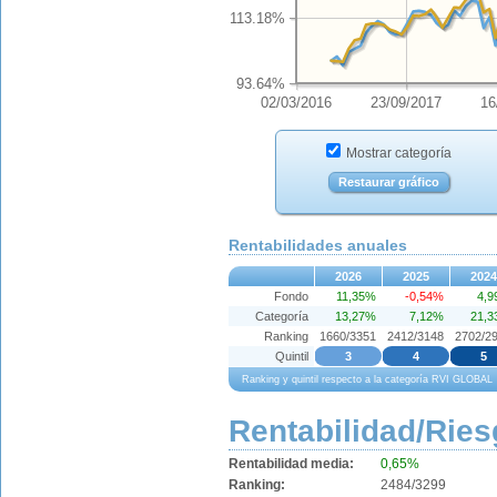
113.18%
93.64%
02/03/2016
23/09/2017
16
Mostrar categoría
Restaurar gráfico
Rentabilidades anuales
2026
2025
2024
Fondo
11,35%
-0,54%
4,
Categoría
13,27%
7,12%
21,
Ranking
1660/3351
2412/3148
2702/2
Quintil
3
4
5
Ranking y quintil respecto a la categoría RVI GLOBAL
Rentabilidad/Ries
Rentabilidad media:
0,65%
Ranking:
2484/3299