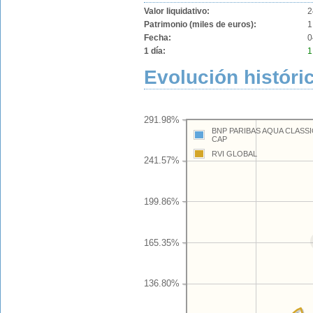
Valor liquidativo:
2
Patrimonio (miles de euros):
1
Fecha:
0
1 día:
1
Evolución históri
291.98%
BNP PARIBAS AQUA CLASSI
CAP
RVI GLOBAL
241.57%
199.86%
165.35%
136.80%